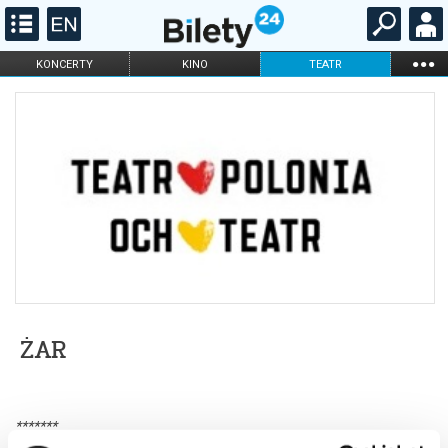
...
KONCERTY
KINO
TEATR
KABARET I
FILHARMONIA
OPERA I BALET
STAND-UP
DLA DZIECI
ONLINE
KARNETY
ŻAR
*******