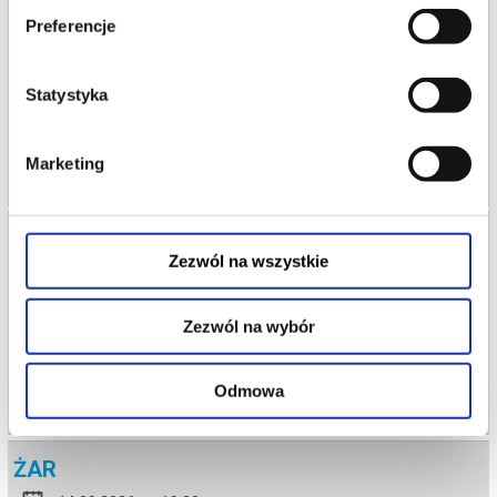
ŻAR
Preferencje
08.09.2026 , g. 19:00
Warszawa
Statystyka
Teatr Polonia w Warszawie
Marketing
info
ŻAR
Zezwól na wszystkie
09.09.2026 , g. 19:00
Warszawa
Zezwól na wybór
Teatr Polonia w Warszawie
Odmowa
info
ŻAR