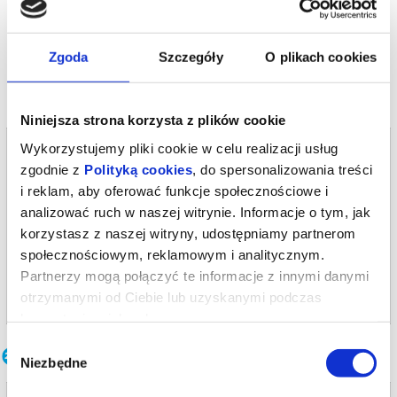
Bezpieczne zakupy w Bilety24. W przypadku odwołania
wydarzenia, gwarantujemy automatyczny zwrot środków
potwierdzony komunikatem wysyłanym na adres e-mail, podany
podczas zakupu.
Zgoda
Szczegóły
O plikach cookies
Niniejsza strona korzysta z plików cookie
Bilety na termin:
Wykorzystujemy pliki cookie w celu realizacji usług
27.05.2026 , g. 19:00 (środa)
zgodnie z
Polityką cookies
, do spersonalizowania treści
i reklam, aby oferować funkcje społecznościowe i
27.05.2026 , g. 19:00
analizować ruch w naszej witrynie. Informacje o tym, jak
Warszawa
korzystasz z naszej witryny, udostępniamy partnerom
Teatr Polonia w Warszawie
społecznościowym, reklamowym i analitycznym.
Partnerzy mogą połączyć te informacje z innymi danymi
info
otrzymanymi od Ciebie lub uzyskanymi podczas
korzystania z ich usług.
Wybór
Inne terminy
Niezbędne
zgody