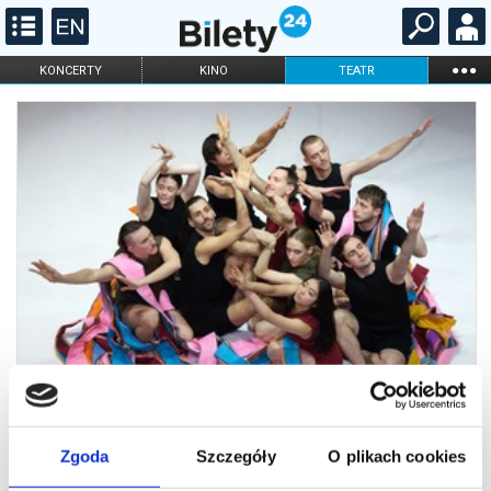
...
KONCERTY
KINO
TEATR
KABARET I
FILHARMONIA
OPERA I BALET
STAND-UP
DLA DZIECI
ONLINE
KARNETY
Zgoda
Szczegóły
O plikach cookies