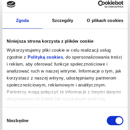
Zgoda
Szczegóły
O plikach cookies
Niniejsza strona korzysta z plików cookie
Wykorzystujemy pliki cookie w celu realizacji usług
zgodnie z
Polityką cookies
, do spersonalizowania treści
i reklam, aby oferować funkcje społecznościowe i
Kiedy Kota Nie Ma
analizować ruch w naszej witrynie. Informacje o tym, jak
korzystasz z naszej witryny, udostępniamy partnerom
społecznościowym, reklamowym i analitycznym.
„Kiedy kota nie ma…”
Partnerzy mogą połączyć te informacje z innymi danymi
otrzymanymi od Ciebie lub uzyskanymi podczas
Małżeńska komedia pomyłek 03.04 w
korzystania z ich usług.
Teatrze Muzycznym w Łodzi!
Wybór
Niezbędne
zgody
Kota nie ma, ale istnieje szansa, że pojawi się w najmniej