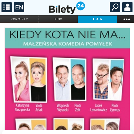
...
KONCERTY
KINO
TEATR
KABARET I
FILHARMONIA
OPERA I BALET
STAND-UP
DLA DZIECI
ONLINE
KARNETY