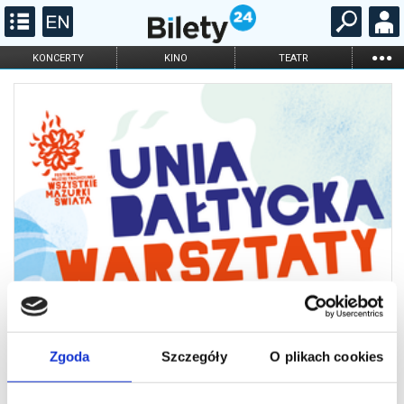
...
KONCERTY
KINO
TEATR
KABARET I
FILHARMONIA
OPERA I BALET
STAND-UP
DLA DZIECI
ONLINE
KARNETY
Zgoda
Szczegóły
O plikach cookies
2026 Mazurki - ŚR 12:30 - Warsztat:
ROZŚPIEWANIE