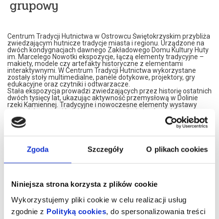
grupowy
Centrum Tradycji Hutnictwa w Ostrowcu Świętokrzyskim przybliża
zwiedzającym hutnicze tradycje miasta i regionu. Urządzone na
dwóch kondygnacjach dawnego Zakładowego Domu Kultury Huty
im. Marcelego Nowotki ekspozycje, łączą elementy tradycyjne –
makiety, modele czy artefakty historyczne z elementami
interaktywnymi. W Centrum Tradycji Hutnictwa wykorzystane
zostały stoły multimedialne, panele dotykowe, projektory, gry
edukacyjne oraz czytniki i odtwarzacze.
Stała ekspozycja prowadzi zwiedzających przez historię ostatnich
dwóch tysięcy lat, ukazując aktywność przemysłową w Dolinie
rzeki Kamiennej. Tradycyjne i nowoczesne elementy wystawy
pozwalają poznać kolejne etapy rozwoju świętokrzyskiego
hutnictwa, węglarstwa i kolejnictwa, włączając widzów do
wykonywania interaktywnych zadań.
Centrum Tradycji Hutnictwa, to także prezentacja czterech
wieków dziejów Ostrowca Świętokrzyskiego, jego historii i ewolucji,
ukazująca szczególnie zasłużone dla miasta postaci, rozwój
Zgoda
Szczegóły
O plikach cookies
kultury, sportu i gospodarki.
Wizyta w Centrum Tradycji Hutnictwa to przygoda, która na długo
zostanie w pamięci. Nowoczesne wnętrza, różnorodność wystawy
i interaktywny charakter ekspozycji gwarantują dobrze spędzony
czas, pełen emocji i wrażeń.
Niniejsza strona korzysta z plików cookie
Zapraszamy na niesamowitą podróż przez Cywilizację Żelaza nad
Kamienną!
Wykorzystujemy pliki cookie w celu realizacji usług
CTH mieści się na drugim piętrze budynku przy Alei 3 Maja 6. Bilety
zgodnie z
Polityką cookies
, do spersonalizowania treści
można nabycia w recepcji OBK (poniedziałek – piątek w godz. 8.00