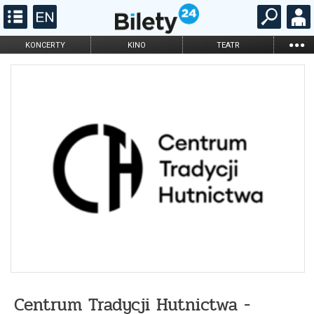
...
KONCERTY
KINO
TEATR
KABARET I
FILHARMONIA
OPERA I BALET
STAND-UP
DLA DZIECI
ONLINE
KARNETY
Centrum Tradycji Hutnictwa -