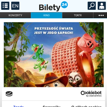
...
KONCERTY
KINO
TEATR
KABARET I
FILHARMONIA
OPERA I BALET
STAND-UP
DLA DZIECI
ONLINE
KARNETY
Zgoda
Szczegóły
O plikach cookies