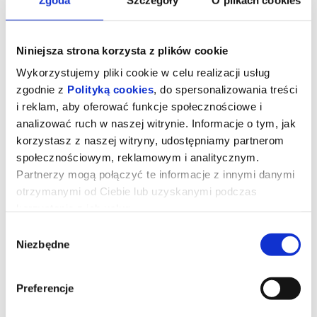
Niniejsza strona korzysta z plików cookie
Wykorzystujemy pliki cookie w celu realizacji usług
zgodnie z
Polityką cookies
, do spersonalizowania treści
i reklam, aby oferować funkcje społecznościowe i
analizować ruch w naszej witrynie. Informacje o tym, jak
korzystasz z naszej witryny, udostępniamy partnerom
społecznościowym, reklamowym i analitycznym.
Partnerzy mogą połączyć te informacje z innymi danymi
otrzymanymi od Ciebie lub uzyskanymi podczas
KUROZAJĄC I ŚWIĄTYNIA
korzystania z ich usług.
ŚWISTAKA - 2D dubbing
Wybór
Niezbędne
zgody
Pełna przygód i humoru opowieść o rodzinie, przyjaźni i odwadze
bycia sobą. I o wyprawie, której nie powstydziłby się sam Indiana
Preferencje
Jones!
Gdy wyjątkowy pół kurczak, pół zając odkrywa, że nie jest sam i
ma siostrę, a cały gatunek kurozająców potrzebuje ratunku,