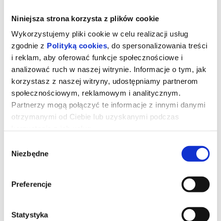
Niniejsza strona korzysta z plików cookie
Wykorzystujemy pliki cookie w celu realizacji usług
zgodnie z
Polityką cookies
, do spersonalizowania treści
i reklam, aby oferować funkcje społecznościowe i
analizować ruch w naszej witrynie. Informacje o tym, jak
korzystasz z naszej witryny, udostępniamy partnerom
społecznościowym, reklamowym i analitycznym.
Partnerzy mogą połączyć te informacje z innymi danymi
otrzymanymi od Ciebie lub uzyskanymi podczas
BILLIE EILISH - HIT ME HARD AND
korzystania z ich usług.
SOFT: THE TOUR - 2D napisy
Wybór
Niezbędne
zgody
Film, zrealizowany i wyreżyserowany przez laureatów Oscarów®
Jamesa Camerona oraz Billie Eilish, został zarejestrowany
Preferencje
podczas trasy koncertowej.
Jako dwukrotna zdobywczyni Oscara® i dziewięciokrotna
laureatka nagrody Grammy, Eilish należy do najbardziej cenionych
i odnoszących największe sukcesy artystek swojego pokolenia,
Statystyka
regularnie plasując się wśród najczęściej słuchanych wykonawców