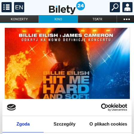
...
KONCERTY
KINO
TEATR
KABARET I
FILHARMONIA
OPERA I BALET
STAND-UP
DLA DZIECI
ONLINE
KARNETY
Zgoda
Szczegóły
O plikach cookies