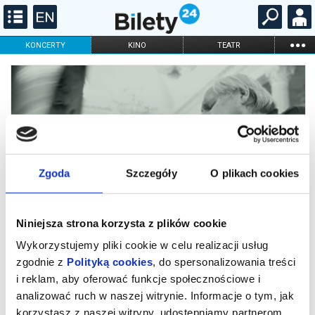
...
KONCERTY
KINO
TEATR
KABARET I
FILHARMONIA
OPERA I BALET
STAND-UP
DLA DZIECI
ONLINE
KARNETY
Zgoda
Szczegóły
O plikach cookies
Niniejsza strona korzysta z plików cookie
Wykorzystujemy pliki cookie w celu realizacji usług
zgodnie z
Polityką cookies
, do spersonalizowania treści
i reklam, aby oferować funkcje społecznościowe i
Recital fortepianowy Sokołow
analizować ruch w naszej witrynie. Informacje o tym, jak
13.12.2026 g. 18
korzystasz z naszej witryny, udostępniamy partnerom