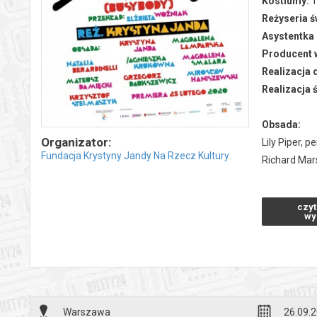
Kostiumy:
T
Reżyseria ś
Asystentka 
Producent w
Realizacja 
Realizacja ś
Obsada:
Organizator:
Lily Piper, 
Fundacja Krystyny Jandy Na Rzecz Kultury
Richard Mar
Detektyw G
Inspektor Ba
czyt
Claire Marsh
wy
Marian Selb
Robert West
Vickie Reyn
(Pan Logan,
Warszawa
26.09.2