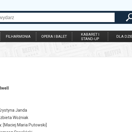
KABARET I
FILHARMONIA
OPERA I BALET
DLA DZIE
STAND-UP
lwell
rystyna Janda
lżbieta Woźniak
:
[Maciej Maria Putowski]