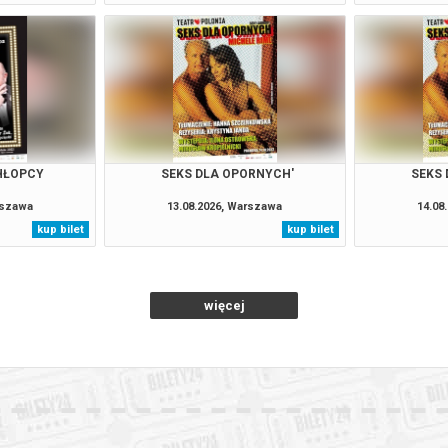
HŁOPCY
SEKS DLA OPORNYCH'
SEKS 
rszawa
13.08.2026, Warszawa
14.08
kup bilet
kup bilet
więcej