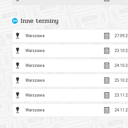
Data premie
Kryminalna z
Inne terminy
wyraziste c
ciamajda i 
Warszawa
27.09.2
Reżyseruje K
Warszawa
23.10.2
fot. Robert 
*******
Warszawa
24.10.2
Bezpieczne 
wysyłanym n
Warszawa
25.10.2
Warszawa
23.11.2
Warszawa
24.11.2