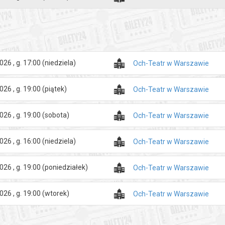
ry:
23 lutego 2020
abawa teatralna. Trup przemieszcza się, pojawia się i znika. Skompliko
haraktery sceniczne! Świetnie naszkicowanych osiem postaci, w tym p
„wiedząca wszystko sprzątaczka”, czyli znajoma inspektora z młodości,
026 , g. 17:00
(niedziela)
Och-Teatr w Warszawie
rystyna Janda, i to także ją oglądamy w roli tytułowej, nieznośnej Lily
026 , g. 19:00
(piątek)
Jaworski
Och-Teatr w Warszawie
026 , g. 19:00
(sobota)
Och-Teatr w Warszawie
zakupy w Bilety24. W przypadku odwołania wydarzenia, gwarantujemy
a adres e-mail, podany podczas zakupu.
026 , g. 16:00
(niedziela)
Och-Teatr w Warszawie
026 , g. 19:00
(poniedziałek)
Och-Teatr w Warszawie
026 , g. 19:00
(wtorek)
Och-Teatr w Warszawie