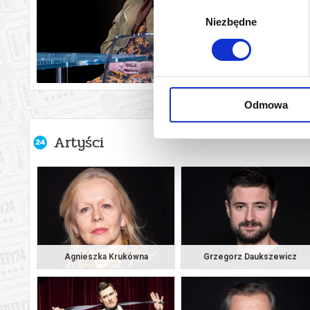
Wybór
Niezbędne
zgody
Odmowa
Artyści
Agnieszka Krukówna
Grzegorz Daukszewicz