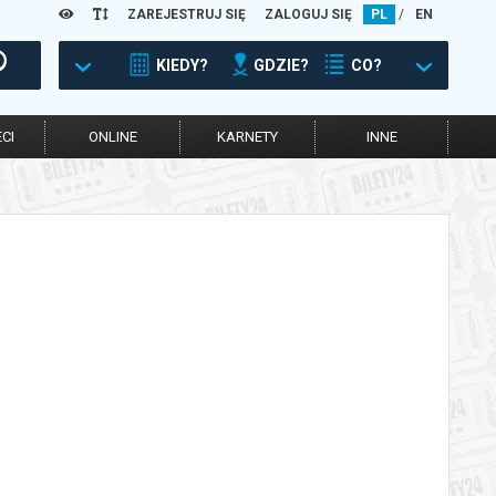
ZAREJESTRUJ SIĘ
ZALOGUJ SIĘ
PL
/
EN
KIEDY?
GDZIE?
CO?
CI
ONLINE
KARNETY
INNE