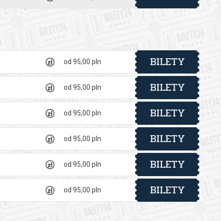
wana intryga, sprawiająca dużą przyjemność publiczności. I te
ara zabawnych i niepoprawnych staruszków – inspektor
 „pomagająca” mu w znalezieniu zabójcy.
BILETY
od 95,00 pln
. Jako inspektor węszy Krzysztof Stelmaszyk.
BILETY
od 95,00 pln
BILETY
od 95,00 pln
 automatyczny zwrot środków potwierdzony komunikatem
BILETY
od 95,00 pln
BILETY
od 95,00 pln
BILETY
od 95,00 pln