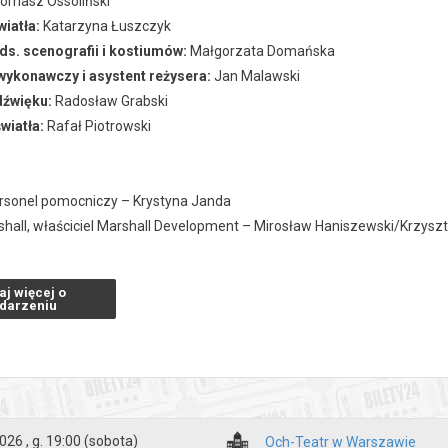
omasz Ossoliński
wiatła:
Katarzyna Łuszczyk
ds. scenografii i kostiumów:
Małgorzata Domańska
ykonawczy i asystent reżysera:
Jan Malawski
dźwięku:
Radosław Grabski
wiatła:
Rafał Piotrowski
personel pomocniczy – Krystyna Janda
shall, właściciel Marshall Development – Mirosław Haniszewski/Krzysz
oddard – Grzegorz Daukszewicz
xter – [Piotr Machalica]/Krzysztof Stelmaszyk
aj więcej o
all, żona Richarda Marshalla – Agnieszka Krukówna/Natalia Berardinelli
darzeniu
y, sekretarka – Magdalena Smalara
erby, księgowy – Mateusz Damięcki
olds, maszynistka – Magdalena Lamparska
 komputerowiec, pracownik Marshall Development – postać nieobecna n
026 , g. 19:00
(sobota)
Och-Teatr w Warszawie