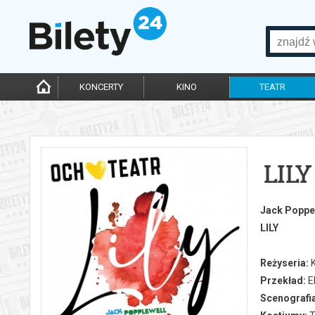
KONCERTY
KINO
TEATR
LILY
Jack Poppe
LILY
Reżyseria:
K
Przekład:
E
Scenografia