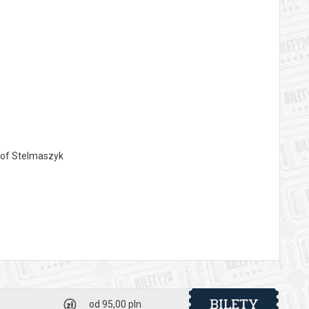
tof Stelmaszyk
a scenie, ale wymieniona w tekście)
BILETY
od 95,00 pln