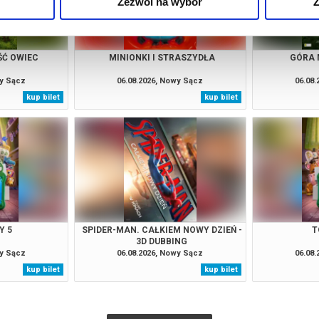
Zezwól na wybór
Z
ŚĆ OWIEC
MINIONKI I STRASZYDŁA
GÓRA 
wy Sącz
06.08.2026, Nowy Sącz
06.08
kup bilet
kup bilet
Y 5
SPIDER-MAN. CAŁKIEM NOWY DZIEŃ -
T
3D DUBBING
wy Sącz
06.08.2026, Nowy Sącz
06.08
kup bilet
kup bilet