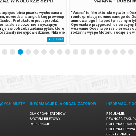
ZAŻ W KOLORZE SEPII
VAIANA - DUBBIN
stopięcioletnia pisarka wychowana w
"Vaiana" to film aktorski wytwórni Di
nii, odwiedza na angielskiej prowincji
reinterpretacją nominowanego do Os
Etsuko. Pretekstem jest sprzedaż
animowanego hitu pod tym samym ty
omu, ale za pozornie zwyczajnym
Opowiada o przygodach dziewczyny, 
yje się potrzeba zadania pytań, które
wezwanie Oceanu po raz pierwszy o
zostawały niewypowiedziane. Niki wie
rodzinną wyspę Motonui i udaje się w
pońskiej przeszłości matki, o
niezapomnianą podróż, by ratować sw
kup bilet
agasaki, z którego Etsuko
Reżyserem filmu jest Thomas Kail ("
ielkiej Brytanii,...
uhonorowany nagrodami Emmy i Tony.
Bezpieczne zakupy...
ĄCYCH BILETY
INFORMACJE DLA ORGANIZATORÓW
INFORMACJE O
DLA ORGANIZATORÓW
REGULAMIN
SYSTEM BILETOWY
PEWNOŚĆ ZAKUP
REFERENCJE
POLITYKA COOKIE
POLITYKA PRYWA
OFERTY PRACY