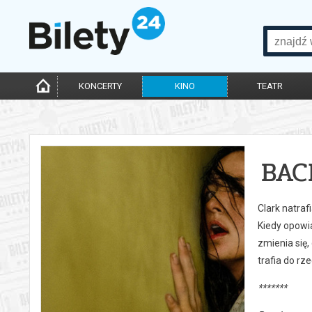
KONCERTY
KINO
TEATR
BAC
Clark natraf
Kiedy opowi
zmienia się,
trafia do rz
*******