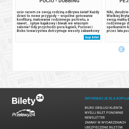
PUCIO - DUBBING
PEJ
trolu
ucio razem ze swoją rodziną odkrywa świat! Każdy
Niki, dwudzie
dzień to nowe przygody – wspólne gotowanie
Wielkiej Bryta
konfitury, malowanie rodzinnego portretu, a
swoją matkę 
 laty i
nawet… spływ kajakowy i biwak we własnym
rodzinnego d
 Kiedy
salonie! Gdy przychodzi pora kąpieli, Puciowi i
spotkaniem kr
czyna
Bobo towarzystwa dotrzymuje wesoły zabawkowy
przez lata po
e
krokodyl, który również pilnie potrzebuje się
niewiele o ja
 bilet
kup bilet
,
wykąpać! Pucio uczy się dzielić z innymi,
powojennym N
nawiązywać nowe przyjaźnie i radzić sobie z...
wyjechała do W
INFORMACJE DLA KUPUJ
BIURO OBSŁUGI KLIENTA
WYŚLIJ BILET PONOWNIE
NEWSLETTER
ZMIANY W WYDARZENIACH
UBEZPIECZENIE BILETÓW