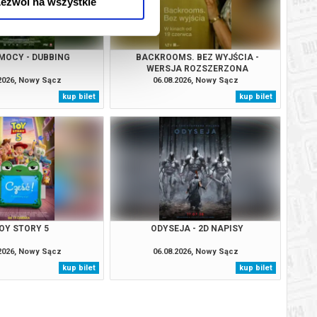
ezwól na wszystkie
MOCY - DUBBING
BACKROOMS. BEZ WYJŚCIA -
WERSJA ROZSZERZONA
.2026, Nowy Sącz
06.08.2026, Nowy Sącz
kup bilet
kup bilet
OY STORY 5
ODYSEJA - 2D NAPISY
.2026, Nowy Sącz
06.08.2026, Nowy Sącz
kup bilet
kup bilet