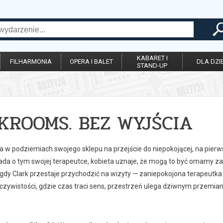
KABARET I
FILHARMONIA
OPERA I BALET
DLA DZIE
STAND-UP
KROOMS. BEZ WYJŚCIA
ia w podziemiach swojego sklepu na przejście do niepokojącej, na pierws
ada o tym swojej terapeutce, kobieta uznaje, że mogą to być omamy z
 gdy Clark przestaje przychodzić na wizyty — zaniepokojona terapeutka 
eczywistości, gdzie czas traci sens, przestrzeń ulega dziwnym przemian