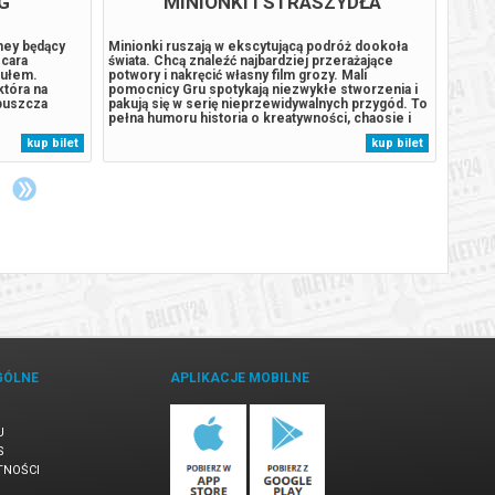
G
MINIONKI I STRASZYDŁA
sney będący
Minionki ruszają w ekscytującą podróż dookoła
Zabawk
cara
świata. Chcą znaleźć najbardziej przerażające
Story 
tułem.
potwory i nakręcić własny film grozy. Mali
Buzz, 
która na
pomocnicy Gru spotykają niezwykłe stworzenia i
zadani
puszcza
pakują się w serię nieprzewidywalnych przygód. To
zupeł
pełna humoru historia o kreatywności, chaosie i
jest 
oje plemię.
wielkich ambicjach małych rozrabiaków.
Harris
kup bilet
kup bilet
Hamilton")
Udowadniają, że dla wspólnego celu warto pokonać
„Toy S
*******
każdą przeszkodę.******* Bezpieczne...
czerwc
GÓLNE
APLIKACJE MOBILNE
U
S
TNOŚCI