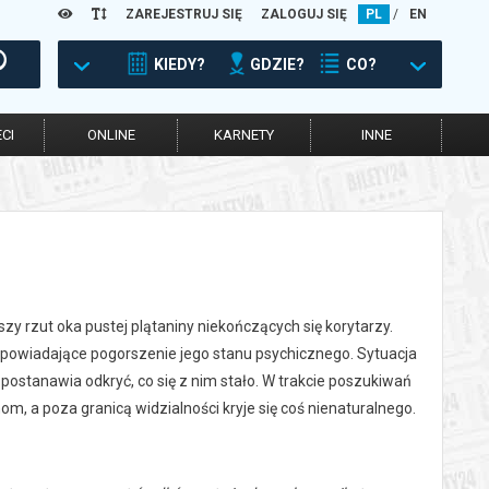
ZAREJESTRUJ SIĘ
ZALOGUJ SIĘ
PL
/
EN
KIEDY?
GDZIE?
CO?
CI
ONLINE
KARNETY
INNE
zy rzut oka pustej plątaniny niekończących się korytarzy.
apowiadające pogorszenie jego stanu psychicznego. Sytuacja
postanawia odkryć, co się z nim stało. W trakcie poszukiwań
om, a poza granicą widzialności kryje się coś nienaturalnego.