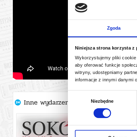
Zgoda
Niniejsza strona korzysta z
Wykorzystujemy pliki cookie 
aby oferować funkcje społecz
witryny, udostępniamy part
informacje z innymi danymi 
Wybór
Inne wydarzenia organizatora
Niezbędne
zgody