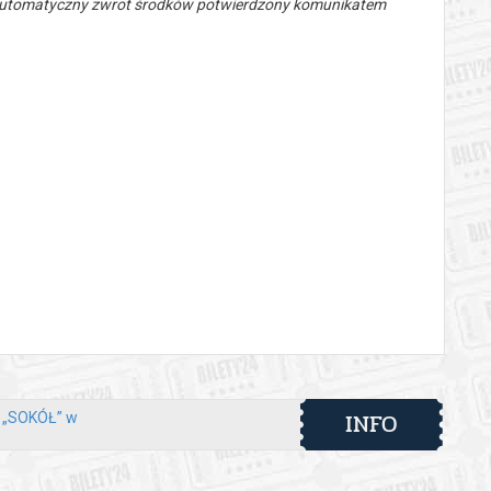
 automatyczny zwrot środków potwierdzony komunikatem
INFO
y „SOKÓŁ” w