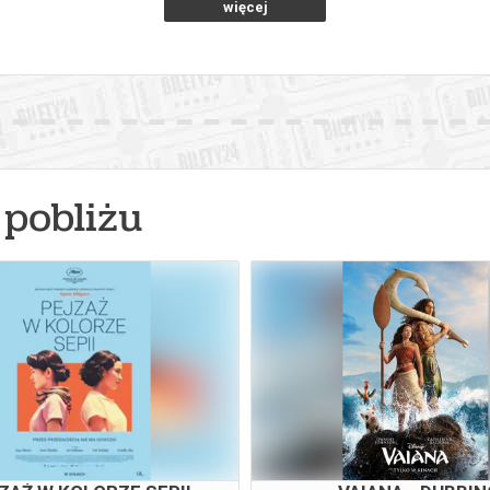
więcej
pobliżu