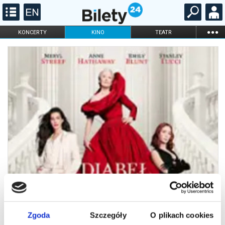
...
KONCERTY
KINO
TEATR
KABARET I
FILHARMONIA
OPERA I BALET
STAND-UP
DLA DZIECI
ONLINE
KARNETY
Zgoda
Szczegóły
O plikach cookies