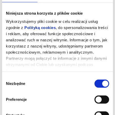
Niniejsza strona korzysta z plików cookie
Wykorzystujemy pliki cookie w celu realizacji usług
zgodnie z
Polityką cookies
, do spersonalizowania treści
i reklam, aby oferować funkcje społecznościowe i
analizować ruch w naszej witrynie. Informacje o tym, jak
korzystasz z naszej witryny, udostępniamy partnerom
społecznościowym, reklamowym i analitycznym.
Partnerzy mogą połączyć te informacje z innymi danymi
otrzymanymi od Ciebie lub uzyskanymi podczas
korzystania z ich usług.
DIABEŁ UBIERA SIĘ U PRADY 2
Wybór
Udostępnij
Niezbędne
zgody
Dwadzieścia lat po stworzeniu kultowych ról Mirandy, Andy’ego,
Emily i Nigela Meryl Streep, Anne Hathaway, Emily Blunt i Stanley
Tucci powracają na tętniące modą ulice Nowego Jorku i do
Preferencje
eleganckich biur magazynu Runway w filmie „Diabeł ubiera się u
Prady 2” wytwórni 20th Century Studios, długo oczekiwanej
kontynuacji fenomenalnego hitu z 2006 roku, który ukształtował
całe pokolenie. Zareżyserię odpowiada David Frankel, scenariusz