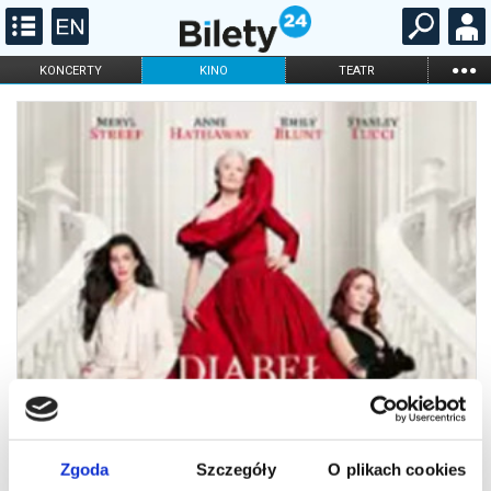
...
KONCERTY
KINO
TEATR
KABARET I
FILHARMONIA
OPERA I BALET
STAND-UP
DLA DZIECI
ONLINE
KARNETY
Zgoda
Szczegóły
O plikach cookies