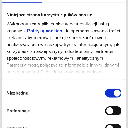
Niniejsza strona korzysta z plików cookie
Wykorzystujemy pliki cookie w celu realizacji usług
zgodnie z
Polityką cookies
, do spersonalizowania treści
i reklam, aby oferować funkcje społecznościowe i
analizować ruch w naszej witrynie. Informacje o tym, jak
korzystasz z naszej witryny, udostępniamy partnerom
społecznościowym, reklamowym i analitycznym.
Partnerzy mogą połączyć te informacje z innymi danymi
otrzymanymi od Ciebie lub uzyskanymi podczas
korzystania z ich usług.
DIABEŁ UBIERA SIĘ U PRADY 2
Wybór
Niezbędne
zgody
Dwadzieścia lat po stworzeniu kultowych ról Mirandy, Andy’ego,
Emily i Nigela Meryl Streep, Anne Hathaway, Emily Blunt i Stanley
Tucci powracają na tętniące modą ulice Nowego Jorku i do
Preferencje
eleganckich biur magazynu Runway w filmie „Diabeł ubiera się u
Prady 2” wytwórni 20th Century Studios, długo oczekiwanej
kontynuacji fenomenalnego hitu z 2006 roku, który ukształtował
całe pokolenie. Zareżyserię odpowiada David Frankel, scenariusz