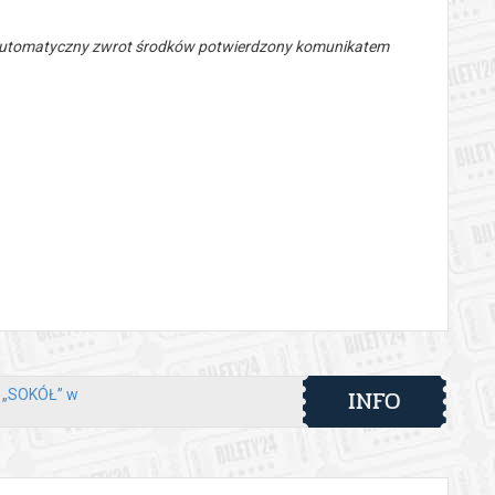
 automatyczny zwrot środków potwierdzony komunikatem
INFO
y „SOKÓŁ” w