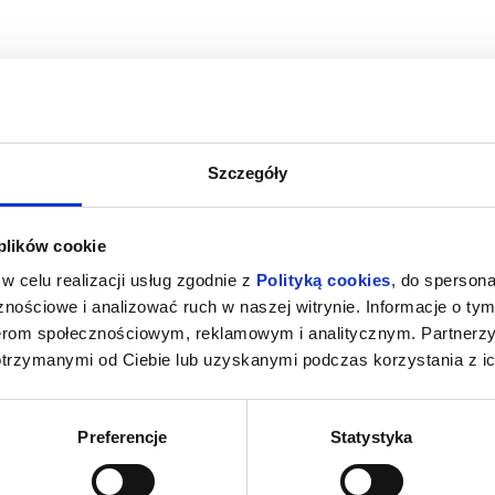
Szczegóły
 NOWY DZIEŃ -
VAIANA - DUBBING
PUC
 plików cookie
NG
wy Sącz
07.08.2026, Nowy Sącz
07.08
w celu realizacji usług zgodnie z
Polityką cookies
, do spersona
kup bilet
kup bilet
nościowe i analizować ruch w naszej witrynie. Informacje o tym
nerom społecznościowym, reklamowym i analitycznym. Partnerz
otrzymanymi od Ciebie lub uzyskanymi podczas korzystania z ic
Preferencje
Statystyka