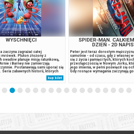
ER-MAN. CAŁKIEM NOWY
PSI PATROL I DINOZ
ZIEŃ - 2D DUBBING
eraz dorosłym mężczyzną żyjącym
Podczas tajemniczej burzy statek Ps
 czasu, gdy z własnej woli wymazał
rozbija się na pełnej dinozaurów trop
pamięci tych, których kochał. Walcząc z
wyspie. Bohaterowie spotykają tam R
cią w Nowym Jorku, który nie zna już
szczeniaka, który utknął w tym miejsc
 w pełni poświęcił się ochronie miasta.
stał się ekspertem w sprawach dinoz
wymagania zaczynają go przytłaczać,
Humdinger, główny rywal Psiego Patr
je zaskakującą fizyczną przemianę,
lekkomyślnie eksploatować zasoby n
kup bilet
 jego istnieniu, podczas gdy nowy,
wyspy, doprowadza do wybuchu ogr
.
uśpionego od lat wulkanu. Psi Patrol..