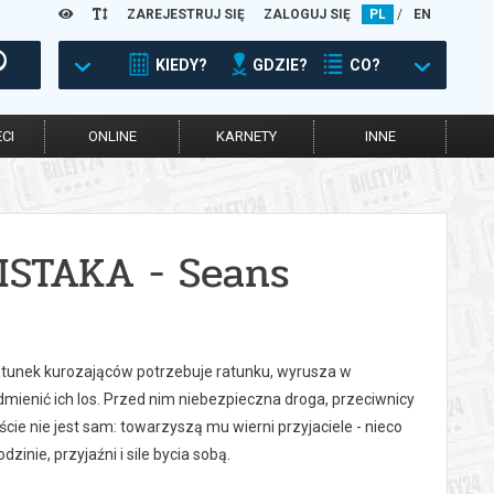
ZAREJESTRUJ SIĘ
ZALOGUJ SIĘ
PL
/
EN
KIEDY?
GDZIE?
CO?
CI
ONLINE
KARNETY
INNE
STAKA - Seans
 gatunek kurozająców potrzebuje ratunku, wyrusza w
mienić ich los. Przed nim niebezpieczna droga, przeciwnicy
ie nie jest sam: towarzyszą mu wierni przyjaciele - nieco
inie, przyjaźni i sile bycia sobą.