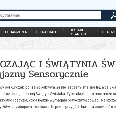
KABARET I
FILHARMONIA
OPERA I BALET
DLA DZIE
STAND-UP
OZAJĄC I ŚWIĄTYNIA ŚWI
yjazny Sensorycznie
y pół kurczak, pół zając odkrywa, że nie jest sam i ma siostrę, a cały
odróż do legendarnej Świątyni Świstaka. Tylko ukryta tam moc może od
zystko i decyzja, która będzie wymagała prawdziwej odwagi. Na szczęśc
 żółw i przebojowa skunksica. To pełna przygód i humoru opowieść o rodz