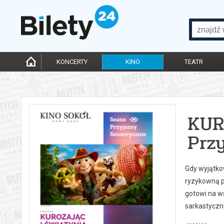
KONCERTY
KINO
TEATR
KUR
Prz
Gdy wyjątkow
ryzykowną p
gotowi na ws
sarkastyczny