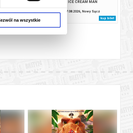
 CAŁKIEM NOWY DZIEŃ -
ICE CREAM MAN
2D DUBBING
.2026, Nowy Sącz
07.08.2026, Nowy Sącz
kup bilet
kup bilet
ezwól na wszystkie