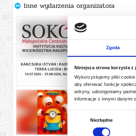
Inne wydarzenia organizatora
Zgoda
KANCSURA ISTVÁN | RADU ŞERBAN |
SPIDER-MAN. CAŁKIEM
Niniejsza strona korzysta z
TERRA LUCIDA | BWA
2D DUBBI
10.07.2026 - 29.08.2026, Nowy Sącz
07.08.2026, No
Wykorzystujemy pliki cookie 
info
aby oferować funkcje społecz
witryny, udostępniamy part
informacje z innymi danymi 
Wybór
Niezbędne
zgody