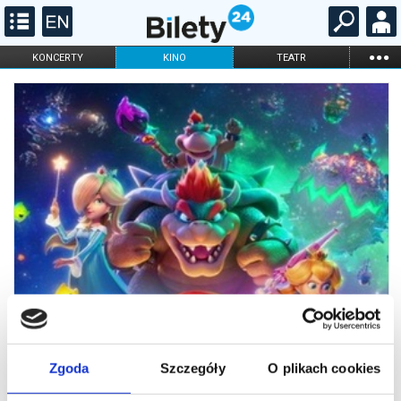
...
KONCERTY
KINO
TEATR
KABARET I
FILHARMONIA
OPERA I BALET
STAND-UP
DLA DZIECI
ONLINE
KARNETY
Zgoda
Szczegóły
O plikach cookies