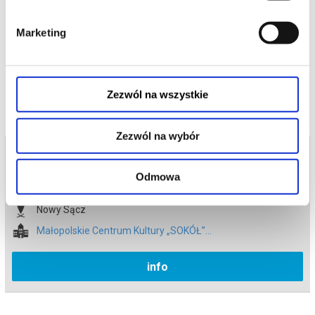
plany podboju świata.
*******
Marketing
Bezpieczne zakupy w Bilety24. W przypadku odwołania
wydarzenia, gwarantujemy automatyczny zwrot środków
potwierdzony komunikatem wysyłanym na adres e-mail, podany
podczas zakupu.
Zezwól na wszystkie
Zezwól na wybór
Bilety na termin:
12.05.2026 , g. 16:30 (wtorek)
Odmowa
12.05.2026 , g. 16:30
Nowy Sącz
Małopolskie Centrum Kultury „SOKÓŁ”...
info