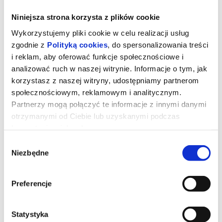
Niniejsza strona korzysta z plików cookie
Wykorzystujemy pliki cookie w celu realizacji usług
zgodnie z
Polityką cookies
, do spersonalizowania treści
i reklam, aby oferować funkcje społecznościowe i
analizować ruch w naszej witrynie. Informacje o tym, jak
korzystasz z naszej witryny, udostępniamy partnerom
społecznościowym, reklamowym i analitycznym.
Partnerzy mogą połączyć te informacje z innymi danymi
otrzymanymi od Ciebie lub uzyskanymi podczas
korzystania z ich usług.
Wybór
SUPER MARIO GALAXY FILM -
Niezbędne
zgody
dubbing
Preferencje
Po pokonaniu Bowsera i uratowaniu Brooklynu Mario staje przed
nowym zagrożeniem: złowrogim sojuszem Wario i Bowsera Jr.
Statystyka
Teraz, wraz z przyjaciółmi i Yoshim u boku, musi powstrzymać ich