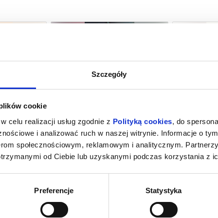
Szczegóły
ENS?
SPIDER-MAN: CAŁKIEM NOWY DZIEŃ
O CZYM 
 plików cookie
(DUBBING)
k Mazowiecki
08.08.2026, Grodzisk Mazowiecki
08.08.2026
w celu realizacji usług zgodnie z
Polityką cookies
, do spersona
kup bilet
kup bilet
nościowe i analizować ruch w naszej witrynie. Informacje o tym
nerom społecznościowym, reklamowym i analitycznym. Partnerz
otrzymanymi od Ciebie lub uzyskanymi podczas korzystania z ic
Preferencje
Statystyka
IE MÓWIMY
SPIDER-MAN: CAŁKIEM NOWY DZIEŃ
HO