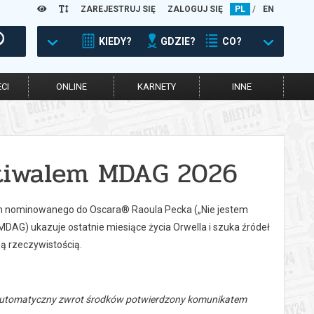
ZAREJESTRUJ SIĘ
ZALOGUJ SIĘ
PL
/
EN
KIEDY?
GDZIE?
CO?
CI
ONLINE
KARNETY
INNE
stiwalem MDAG 2026
ilm nominowanego do Oscara® Raoula Pecka („Nie jestem
DAG) ukazuje ostatnie miesiące życia Orwella i szuka źródeł
zą rzeczywistością.
 automatyczny zwrot środków potwierdzony komunikatem