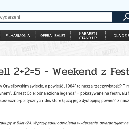
KABARET I
FILHARMONIA
OPERA I BALET
DLA DZIE
STAND-UP
ell 2+2=5 - Weekend z Fe
w Orwellowskim świecie, a powieść „1984” to nasza rzeczywistość? F
nem”, „Ernest Cole: odnaleziona legenda” – pokazywane na festiwalu M
połeczno-politycznych idei, które łączą jego dystopijną powieść z nas
zakupy w Bilety24. W przypadku odwołania wydarzenia, gwarantujemy