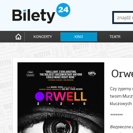
KONCERTY
KINO
TEATR
Orw
Czy żyjemy 
twoim Murzy
kluczowych s
*******
Bezpieczne 