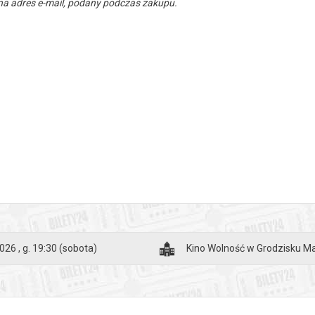
a adres e-mail, podany podczas zakupu.
026 , g. 19:30
(sobota)
Kino Wolność w Grodzisku 