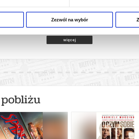
(NAPISY)
k Mazowiecki
09.08.2026, Grodzisk Mazowiecki
09.08.2026
kup bilet
kup bilet
Zezwól na wybór
Z
więcej
pobliżu