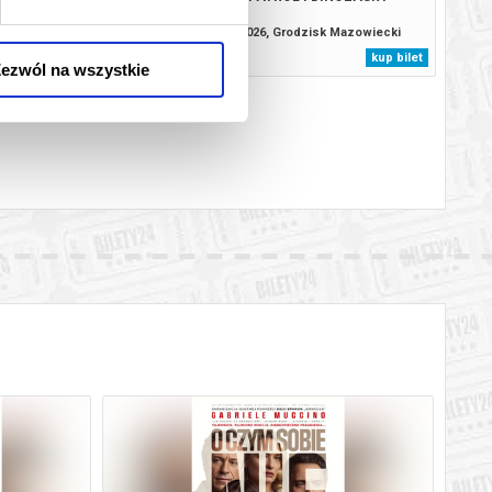
, Grodzisk Mazowiecki
10.08.2026, Grodzisk Mazowiecki
kup bilet
kup bilet
ezwól na wszystkie