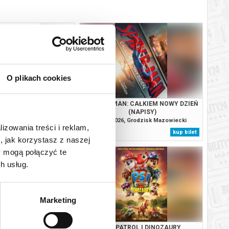
O plikach cookies
SOBIE NIE MÓWIMY
SPIDER-MAN: CAŁKIEM NOWY DZIEŃ
(NAPISY)
, Grodzisk Mazowiecki
08.08.2026, Grodzisk Mazowiecki
lizowania treści i reklam,
kup bilet
kup bilet
, jak korzystasz z naszej
y mogą połączyć te
h usług.
Marketing
MO SAPIENS?
PSI PATROL I DINOZAURY