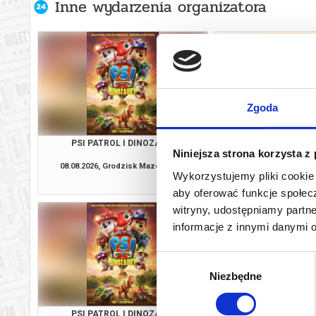
Inne wydarzenia organizatora
Zgoda
PSI PATROL I DINOZAURY
HOMO SAPI
Niniejsza strona korzysta z
08.08.2026, Grodzisk Mazowiecki
08.08.2026, Grodzis
Wykorzystujemy pliki cookie 
kup bilet
aby oferować funkcje społecz
witryny, udostępniamy part
informacje z innymi danymi 
Wybór
Niezbędne
zgody
PSI PATROL I DINOZAURY
O CZYM SOBIE N