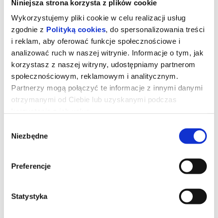
Niniejsza strona korzysta z plików cookie
Wykorzystujemy pliki cookie w celu realizacji usług
zgodnie z
Polityką cookies
, do spersonalizowania treści
i reklam, aby oferować funkcje społecznościowe i
analizować ruch w naszej witrynie. Informacje o tym, jak
korzystasz z naszej witryny, udostępniamy partnerom
społecznościowym, reklamowym i analitycznym.
Partnerzy mogą połączyć te informacje z innymi danymi
Kurozając i świątynia Świstaka
otrzymanymi od Ciebie lub uzyskanymi podczas
korzystania z ich usług.
Wybór
Gdy wyjątkowy pół kurczak, pół zając odkrywa, że nie jest sam i
Niezbędne
zgody
ma siostrę, a cały gatunek kurozająców potrzebuje ratunku,
wyrusza w ryzykowną podróż do legendarnej Świątyni Świstaka.
Tylko ukryta tam moc może odmienić ich los. Przed nim
niebezpieczna droga, przeciwnicy gotowi na wszystko i decyzja,
Preferencje
która będzie wymagała prawdziwej odwagi. Na szczęście nie jest
sam: towarzyszą mu wierni przyjaciele - nieco sarkastyczny żółw i
przebojowa skunksica. To pełna przygód i humoru opowieść o
rodzinie, przyjaźni i sile bycia sobą.
Statystyka
*******
Bezpieczne zakupy w Bilety24. W przypadku odwołania