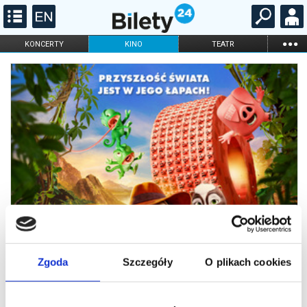
...
KONCERTY
KINO
TEATR
KABARET I
FILHARMONIA
OPERA I BALET
STAND-UP
DLA DZIECI
ONLINE
KARNETY
Zgoda
Szczegóły
O plikach cookies