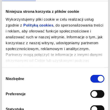
Niniejsza strona korzysta z plików cookie
Wykorzystujemy pliki cookie w celu realizacji usług
zgodnie z
Polityką cookies
, do spersonalizowania treści
i reklam, aby oferować funkcje społecznościowe i
analizować ruch w naszej witrynie. Informacje o tym, jak
korzystasz z naszej witryny, udostępniamy partnerom
społecznościowym, reklamowym i analitycznym.
Partnerzy mogą połączyć te informacje z innymi danymi
otrzymanymi od Ciebie lub uzyskanymi podczas
korzystania z ich usług.
Wybór
Mortal Kombat II
Niezbędne
zgody
Dominacja Shao Khana (Martyn Ford) wreszcie musi zostać
Preferencje
przerwana. Dlatego mnich Liu Kang (Ludi Lin), była elitarną
żołnierka Sonya Blade (Jessica McNamee), jej mentor Jax Briggs
(Mehcad Brooks) oraz upadły były mistrz MMA Cole Young (Lewis
Tan) ponownie łączą siły, by ocalić Ziemię. Tym razem wsparcia
Statystyka
udziela im Johnny Cage (Karl Urban), a cała grupa rzuca się w wir