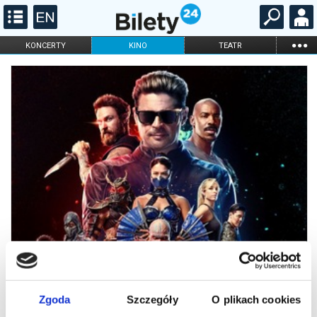
...
KONCERTY
KINO
TEATR
KABARET I
FILHARMONIA
OPERA I BALET
STAND-UP
DLA DZIECI
ONLINE
KARNETY
Zgoda
Szczegóły
O plikach cookies