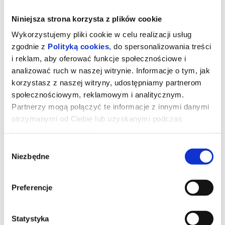
Niniejsza strona korzysta z plików cookie
Wykorzystujemy pliki cookie w celu realizacji usług
zgodnie z
Polityką cookies
, do spersonalizowania treści
i reklam, aby oferować funkcje społecznościowe i
analizować ruch w naszej witrynie. Informacje o tym, jak
korzystasz z naszej witryny, udostępniamy partnerom
społecznościowym, reklamowym i analitycznym.
Partnerzy mogą połączyć te informacje z innymi danymi
otrzymanymi od Ciebie lub uzyskanymi podczas
korzystania z ich usług.
Toy Story 5
Wybór
Niezbędne
zgody
Zabawki powracają w filmie
Toy Story 5
, najnowszej
produkcji Disney i Pixar. Tym razem czeka je zupełnie nowe
Preferencje
wyzwanie - świat technologii. Buzz, Woody, Jessie i reszta paczki
muszą zmierzyć się z rzeczywistością, w której uwagę dzieci
coraz częściej przyciągają… elektroniczne gadżety. Czy tradycyjne
zabawki odnajdą się w erze ekranów?
Statystyka