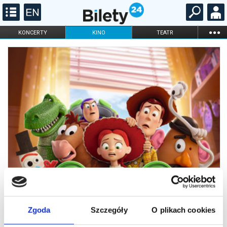
...
KONCERTY
KINO
TEATR
KABARET I
FILHARMONIA
OPERA I BALET
STAND-UP
DLA DZIECI
ONLINE
KARNETY
Zgoda
Szczegóły
O plikach cookies