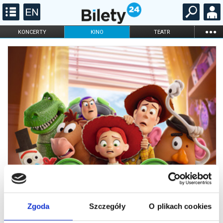
...
KONCERTY
KINO
TEATR
KABARET I
FILHARMONIA
OPERA I BALET
STAND-UP
DLA DZIECI
ONLINE
KARNETY
Zgoda
Szczegóły
O plikach cookies