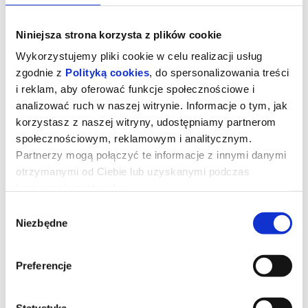
Niniejsza strona korzysta z plików cookie
Wykorzystujemy pliki cookie w celu realizacji usług
zgodnie z
Polityką cookies
, do spersonalizowania treści
i reklam, aby oferować funkcje społecznościowe i
analizować ruch w naszej witrynie. Informacje o tym, jak
korzystasz z naszej witryny, udostępniamy partnerom
społecznościowym, reklamowym i analitycznym.
Partnerzy mogą połączyć te informacje z innymi danymi
otrzymanymi od Ciebie lub uzyskanymi podczas
korzystania z ich usług.
Diabeł ubiera się u Prady 2
Wybór
Niezbędne
zgody
Miranda Priestly walczy ze swoją byłą asystentką Emily – a
obecnie rywalką na kierowniczym stanowisku – konkurują o
wpływy i przychody z reklam w czasach upadającej prasy
Preferencje
papierowej.
produkcja: USA, 2026, 120′, od lat: 13
gatunek: dramat, komedia
Statystyka