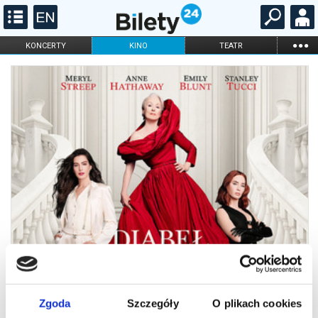
...
KONCERTY
KINO
TEATR
KABARET I
FILHARMONIA
OPERA I BALET
STAND-UP
DLA DZIECI
ONLINE
KARNETY
Zgoda
Szczegóły
O plikach cookies