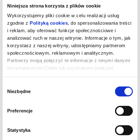
Niniejsza strona korzysta z plików cookie
Wykorzystujemy pliki cookie w celu realizacji usług
zgodnie z
Polityką cookies
, do spersonalizowania treści
i reklam, aby oferować funkcje społecznościowe i
analizować ruch w naszej witrynie. Informacje o tym, jak
korzystasz z naszej witryny, udostępniamy partnerom
społecznościowym, reklamowym i analitycznym.
Partnerzy mogą połączyć te informacje z innymi danymi
otrzymanymi od Ciebie lub uzyskanymi podczas
korzystania z ich usług.
Wybór
Niezbędne
zgody
Mumia: Film Lee Cronina
Preferencje
Młoda córka dziennikarza znika bez śladu na pustyni. Po ośmiu
latach załamana rodzina doznaje wstrząsu. Dziewczyna powraca,
ale to, co powinno być radosnym wydarzeniem, zmienia się w
koszmar na jawie.
Statystyka
*******