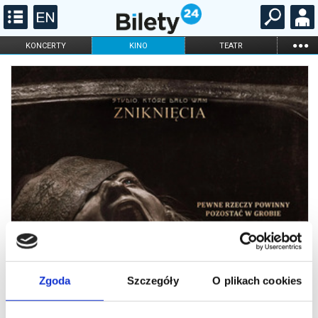
...
KONCERTY
KINO
TEATR
KABARET I
FILHARMONIA
OPERA I BALET
STAND-UP
DLA DZIECI
ONLINE
KARNETY
Zgoda
Szczegóły
O plikach cookies