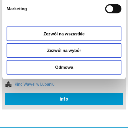
Bezpieczne zakupy w Bilety24. W przypadku odwołania
Marketing
wydarzenia, gwarantujemy automatyczny zwrot środków
potwierdzony komunikatem wysyłanym na adres e-mail, podany
podczas zakupu.
Zezwól na wszystkie
Zezwól na wybór
Bilety na termin:
19.05.2026 , g. 19:15 (wtorek)
Odmowa
19.05.2026 , g. 19:15
Lubań
Kino Wawel w Lubaniu
info