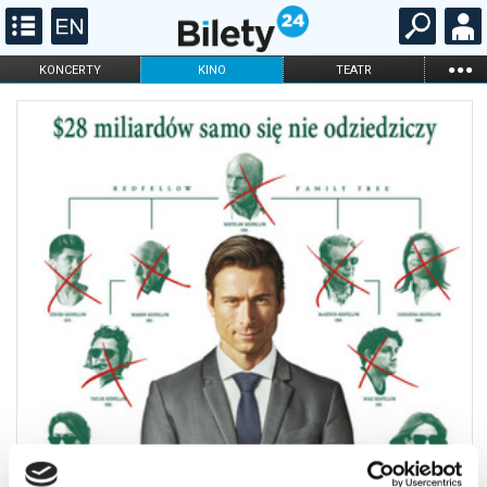
...
KONCERTY
KINO
TEATR
KABARET I
FILHARMONIA
OPERA I BALET
STAND-UP
DLA DZIECI
ONLINE
KARNETY