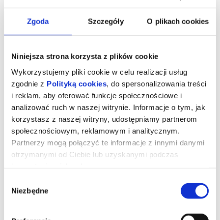
Zgoda
Szczegóły
O plikach cookies
Niniejsza strona korzysta z plików cookie
Wykorzystujemy pliki cookie w celu realizacji usług
zgodnie z
Polityką cookies
, do spersonalizowania treści
i reklam, aby oferować funkcje społecznościowe i
analizować ruch w naszej witrynie. Informacje o tym, jak
korzystasz z naszej witryny, udostępniamy partnerom
społecznościowym, reklamowym i analitycznym.
Przepis na morderstwo
Partnerzy mogą połączyć te informacje z innymi danymi
otrzymanymi od Ciebie lub uzyskanymi podczas
korzystania z ich usług.
Stylowy, pełen napięcia thriller, który wciąga widza w mroczny
Wybór
świat zemsty, chciwości i rodzinnych sekretów. W rolach głównych
Glen Powell („Top Gun: Maverick”, „Tylko nie ty”), nominowana do
Niezbędne
zgody
Złotego Globu Margaret Qualley („Substancja”, „Biedne istoty”),
wielokrotnie nominowany do Oscara Ed Harris („Truman Show”,
„Córka”, serial „Westworld”) oraz nominowana do nagrody BAFTA
Jessica Henwick („Glass Onion: Film z serii Na noże”). Za kamerą