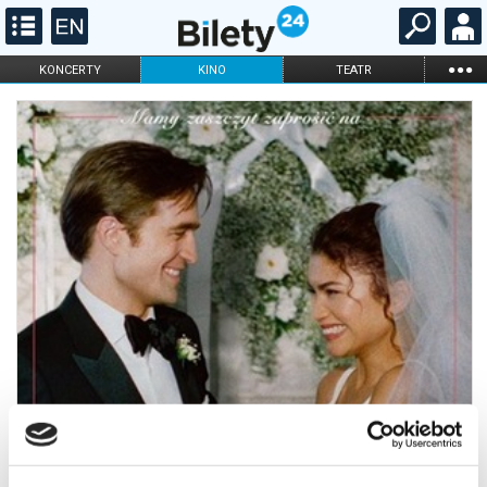
...
KONCERTY
KINO
TEATR
KABARET I
FILHARMONIA
OPERA I BALET
STAND-UP
DLA DZIECI
ONLINE
KARNETY