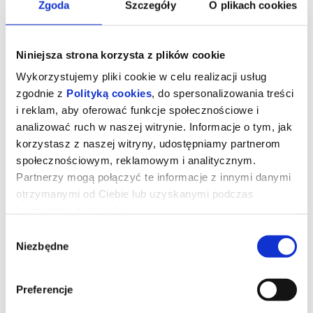
Zgoda
Szczegóły
O plikach cookies
Niniejsza strona korzysta z plików cookie
Wykorzystujemy pliki cookie w celu realizacji usług
zgodnie z
Polityką cookies
, do spersonalizowania treści
i reklam, aby oferować funkcje społecznościowe i
analizować ruch w naszej witrynie. Informacje o tym, jak
korzystasz z naszej witryny, udostępniamy partnerom
społecznościowym, reklamowym i analitycznym.
Partnerzy mogą połączyć te informacje z innymi danymi
otrzymanymi od Ciebie lub uzyskanymi podczas
Drama
korzystania z ich usług.
Wybór
Niezbędne
zgody
reż. Kristoffer Borgli | USA | 2025
Piękni, zamożni i zakochani. Ich zbliżający się ślub będzie jedynie
postawieniem kropki nad "i". No chyba, że do niego wcale nie
Preferencje
dojdzie. Na kilka dni przed ceremonią, na jaw wychodzi szokująca
informacja o przeszłości przyszłej panny młodej, która stawia ją w