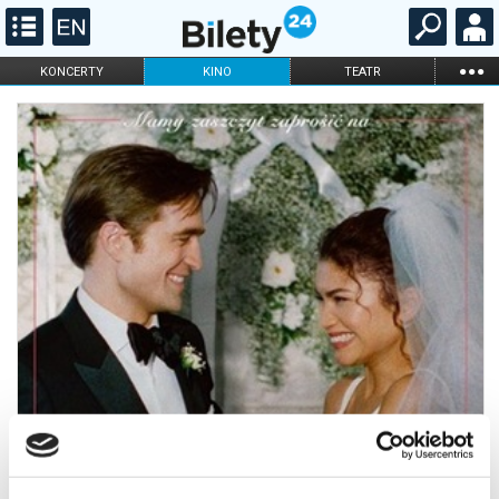
...
KONCERTY
KINO
TEATR
KABARET I
FILHARMONIA
OPERA I BALET
STAND-UP
DLA DZIECI
ONLINE
KARNETY