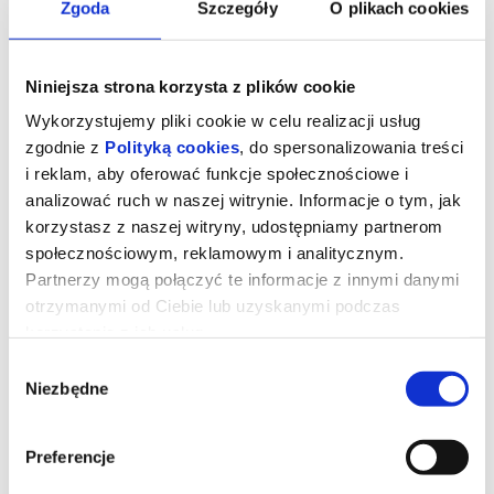
Zgoda
Szczegóły
O plikach cookies
Niniejsza strona korzysta z plików cookie
Wykorzystujemy pliki cookie w celu realizacji usług
zgodnie z
Polityką cookies
, do spersonalizowania treści
i reklam, aby oferować funkcje społecznościowe i
analizować ruch w naszej witrynie. Informacje o tym, jak
korzystasz z naszej witryny, udostępniamy partnerom
społecznościowym, reklamowym i analitycznym.
Partnerzy mogą połączyć te informacje z innymi danymi
otrzymanymi od Ciebie lub uzyskanymi podczas
Drama
korzystania z ich usług.
Wybór
Niezbędne
zgody
reż. Kristoffer Borgli | USA | 2025
Piękni, zamożni i zakochani. Ich zbliżający się ślub będzie jedynie
postawieniem kropki nad "i". No chyba, że do niego wcale nie
Preferencje
dojdzie. Na kilka dni przed ceremonią, na jaw wychodzi szokująca
informacja o przeszłości przyszłej panny młodej, która stawia ją w