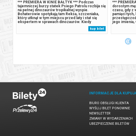
*** PREMIERA W KINIE BAŁTYK *** Podczas
*** PREMIERA
ija się
tajemniczej burzy statek Psiego Patrolu rozbija się
dorosłym męż
na pełnej dinozaurów tropikalnej wyspie.
czasu, gdy z w
ka,
Bohaterowie spotykają tam Reksa, szczeniaka,
pamięci tych,
ię
który utknął w tym miejscu przed laty i stał się
przestępczoś
ekspertem w sprawach dinozaurów. Kiedy
jego imienia,
czyna
Humdinger, główny rywal Psiego Patrolu, zaczyna
Gdy rosnące 
 bilet
kup bilet
e
lekkomyślnie eksploatować zasoby naturalne
presja wywołu
,
wyspy, doprowadza do wybuchu ogromnego,
która zagraża 
uśpionego...
INFORMACJE DLA KUPUJ
BIURO OBSŁUGI KLIENTA
WYŚLIJ BILET PONOWNIE
NEWSLETTER
ZMIANY W WYDARZENIACH
UBEZPIECZENIE BILETÓW