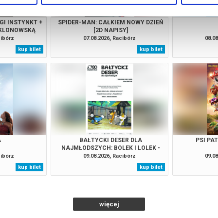
GI INSTYNKT +
SPIDER-MAN: CAŁKIEM NOWY DZIEŃ
 KLONOWSKĄ
[2D NAPISY]
cibórz
07.08.2026, Racibórz
08.08
kup bilet
kup bilet
A
BAŁTYCKI DESER DLA
PSI PA
NAJMŁODSZYCH: BOLEK I LOLEK -
"WAKACJE NAD MORZEM" |
cibórz
09.08.2026, Racibórz
09.08
"PAMPALINI I BOA" | "REKSIO
kup bilet
kup bilet
SADOWNIK"
więcej