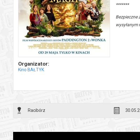
*******
Bezpieczne 
wysyłanym n
Organizator:
Kino BAŁTYK
Racibórz
30.05.2