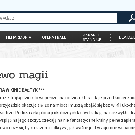
KABARET I
FILHARMONIA
OPERA I BALET
DLA DZIE
STAND-UP
ewo magii
RA W KINIE BAŁTYK ***
wraz z trójką dzieci to współczesna rodzina, która staje przed konieczn
rzyjeździe okazuje się, że najmłodsi muszą obejść się bez wi-fi i ukoc
etrzu. Podczas eksploracji okolicznych lasów trafiają na niezwykłe d
wspiąć na jego szczyt, czekają na nie fantastyczne krainy, pełne zap
owo uczy się bycia razem i odkrywa, jak ważne jest wzajemne wsparcie i