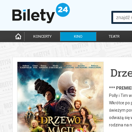
KONCERTY
KINO
TEATR
Drz
*** PREMIE
Polly i Tim 
Wkrótce po p
świeżym powi
odważą się 
rodzina na n