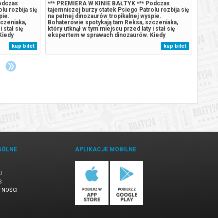
odczas
*** PREMIERA W KINIE BAŁTYK *** Podczas
*** P
lu rozbija się
tajemniczej burzy statek Psiego Patrolu rozbija się
tajemn
pie.
na pełnej dinozaurów tropikalnej wyspie.
na peł
czeniaka,
Bohaterowie spotykają tam Reksa, szczeniaka,
Bohate
 stał się
który utknął w tym miejscu przed laty i stał się
który 
Kiedy
ekspertem w sprawach dinozaurów. Kiedy
ekspe
olu, zaczyna
Humdinger, główny rywal Psiego Patrolu, zaczyna
Humdin
kup bilet
kup bilet
aturalne
lekkomyślnie eksploatować zasoby naturalne
lekkom
omnego,
wyspy, doprowadza do wybuchu ogromnego,
wyspy
uśpionego...
uśpion
GÓLNE
APLIKACJE MOBILNE
U
S
TNOŚCI