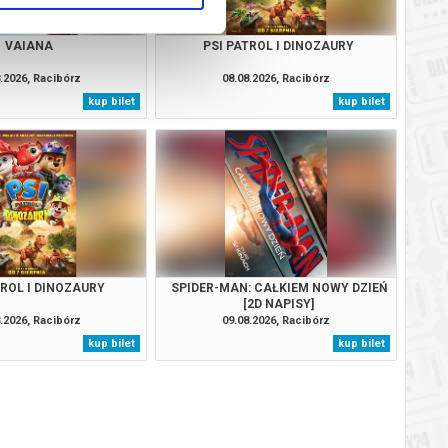
VAIANA
PSI PATROL I DINOZAURY
.2026, Racibórz
08.08.2026, Racibórz
kup bilet
kup bilet
TROL I DINOZAURY
SPIDER-MAN: CAŁKIEM NOWY DZIEŃ
[2D NAPISY]
.2026, Racibórz
09.08.2026, Racibórz
kup bilet
kup bilet