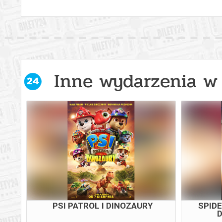
Inne wydarzenia w 
PSI PATROL I DINOZAURY
SPID
D