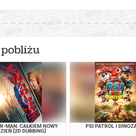
pobliżu
ER-MAN: CAŁKIEM NOWY
PSI PATROL I DINOZ
ZIEŃ [2D DUBBING]