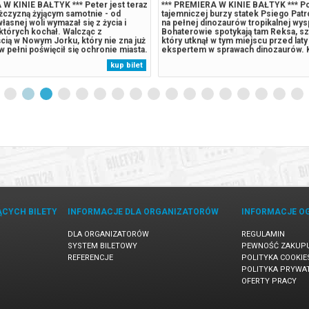
 W KINIE BAŁTYK *** Peter jest teraz
*** PREMIERA W KINIE BAŁTYK *** P
czyzną żyjącym samotnie - od
tajemniczej burzy statek Psiego Patro
łasnej woli wymazał się z życia i
na pełnej dinozaurów tropikalnej wys
 których kochał. Walcząc z
Bohaterowie spotykają tam Reksa, sz
cią w Nowym Jorku, który nie zna już
który utknął w tym miejscu przed laty i
 w pełni poświęcił się ochronie miasta.
ekspertem w sprawach dinozaurów. 
wymagania zaczynają go przytłaczać,
Humdinger, główny rywal Psiego Patr
kup bilet
je zaskakującą fizyczną przemianę,
lekkomyślnie eksploatować zasoby n
jego istnieniu,...
wyspy, doprowadza do wybuchu ogr
uśpionego...
ĄCYCH BILETY
INFORMACJE DLA ORGANIZATORÓW
INFORMACJE O
DLA ORGANIZATORÓW
REGULAMIN
SYSTEM BILETOWY
PEWNOŚĆ ZAKUP
REFERENCJE
POLITYKA COOKIE
POLITYKA PRYWA
OFERTY PRACY