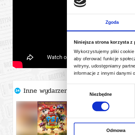
Zgoda
Niniejsza strona korzysta z
Wykorzystujemy pliki cookie 
aby oferować funkcje społecz
witryny, udostępniamy part
informacje z innymi danymi 
Wybór
Inne wydarzenia organizatora
Niezbędne
zgody
Odmowa