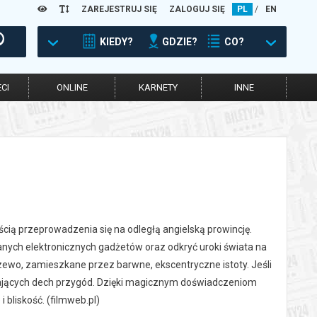
ZAREJESTRUJ SIĘ
ZALOGUJ SIĘ
PL
/
EN
KIEDY?
GDZIE?
CO?
CI
ONLINE
KARNETY
INNE
ością przeprowadzenia się na odległą angielską prowincję.
hanych elektronicznych gadżetów oraz odkryć uroki świata na
rzewo, zamieszkane przez barwne, ekscentryczne istoty. Jeśli
ierających dech przygód. Dzięki magicznym doświadczeniom
 bliskość. (filmweb.pl)