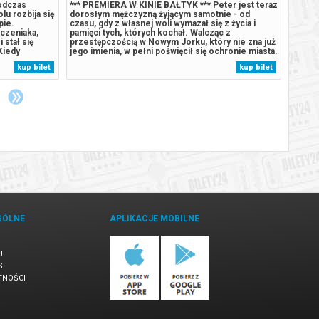
odczas
*** PREMIERA W KINIE BAŁTYK *** Peter jest teraz
*** P
lu rozbija się
dorosłym mężczyzną żyjącym samotnie - od
tajemn
pie.
czasu, gdy z własnej woli wymazał się z życia i
na peł
czeniaka,
pamięci tych, których kochał. Walcząc z
Bohate
 stał się
przestępczością w Nowym Jorku, który nie zna już
który 
Kiedy
jego imienia, w pełni poświęcił się ochronie miasta.
ekspe
olu, zaczyna
Gdy rosnące wymagania zaczynają go przytłaczać,
Humdin
kup bilet
kup bilet
aturalne
presja wywołuje zaskakującą fizyczną przemianę,
lekkom
omnego,
która zagraża jego istnieniu,...
wyspy
uśpion
GÓLNE
APLIKACJE MOBILNE
U
S
TNOŚCI