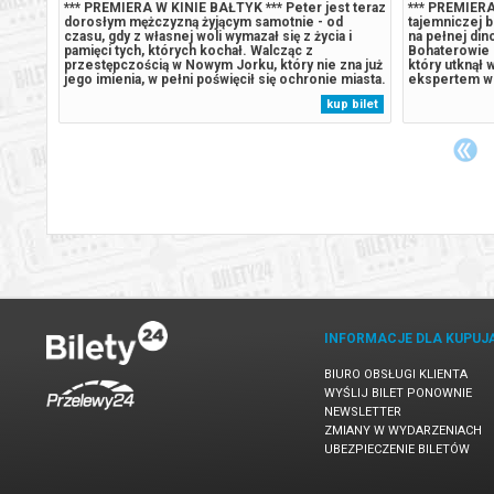
t teraz
*** PREMIERA W KINIE BAŁTYK *** Peter jest teraz
*** PREMIERA
dorosłym mężczyzną żyjącym samotnie - od
tajemniczej b
 i
czasu, gdy z własnej woli wymazał się z życia i
na pełnej din
pamięci tych, których kochał. Walcząc z
Bohaterowie 
na już
przestępczością w Nowym Jorku, który nie zna już
który utknął w
miasta.
jego imienia, w pełni poświęcił się ochronie miasta.
ekspertem w 
czać,
Gdy rosnące wymagania zaczynają go przytłaczać,
Humdinger, gł
 bilet
kup bilet
ianę,
presja wywołuje zaskakującą fizyczną przemianę,
lekkomyślnie
która zagraża jego istnieniu,...
wyspy, dopr
uśpionego...
INFORMACJE DLA KUPUJ
BIURO OBSŁUGI KLIENTA
WYŚLIJ BILET PONOWNIE
NEWSLETTER
ZMIANY W WYDARZENIACH
UBEZPIECZENIE BILETÓW