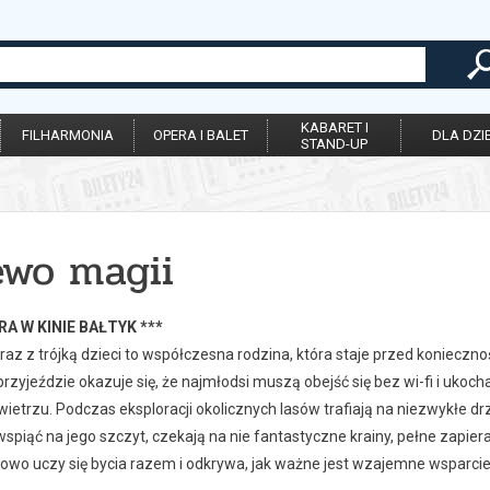
KABARET I
FILHARMONIA
OPERA I BALET
DLA DZIE
STAND-UP
ewo magii
RA W KINIE BAŁTYK ***
wraz z trójką dzieci to współczesna rodzina, która staje przed konieczn
rzyjeździe okazuje się, że najmłodsi muszą obejść się bez wi-fi i ukoc
etrzu. Podczas eksploracji okolicznych lasów trafiają na niezwykłe d
wspiąć na jego szczyt, czekają na nie fantastyczne krainy, pełne zap
owo uczy się bycia razem i odkrywa, jak ważne jest wzajemne wsparcie i