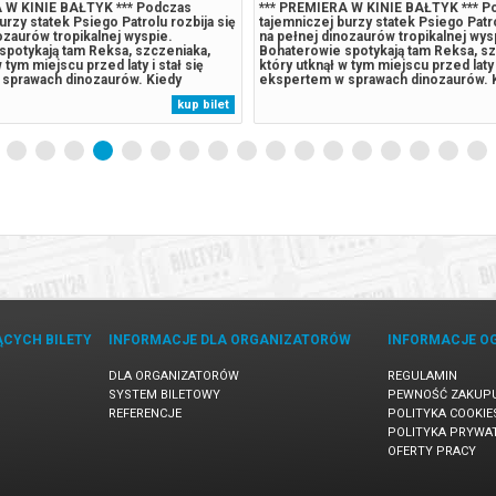
 W KINIE BAŁTYK *** Podczas
*** PREMIERA W KINIE BAŁTYK *** P
urzy statek Psiego Patrolu rozbija się
tajemniczej burzy statek Psiego Patro
ozaurów tropikalnej wyspie.
na pełnej dinozaurów tropikalnej wys
spotykają tam Reksa, szczeniaka,
Bohaterowie spotykają tam Reksa, sz
 tym miejscu przed laty i stał się
który utknął w tym miejscu przed laty i
sprawach dinozaurów. Kiedy
ekspertem w sprawach dinozaurów. 
ówny rywal Psiego Patrolu, zaczyna
Humdinger, główny rywal Psiego Patr
kup bilet
 eksploatować zasoby naturalne
lekkomyślnie eksploatować zasoby n
owadza do wybuchu ogromnego,
wyspy, doprowadza do wybuchu ogr
uśpionego...
ĄCYCH BILETY
INFORMACJE DLA ORGANIZATORÓW
INFORMACJE O
DLA ORGANIZATORÓW
REGULAMIN
SYSTEM BILETOWY
PEWNOŚĆ ZAKUP
REFERENCJE
POLITYKA COOKIE
POLITYKA PRYWA
OFERTY PRACY