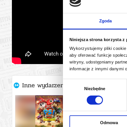
Zgoda
Niniejsza strona korzysta z
Wykorzystujemy pliki cookie 
aby oferować funkcje społecz
witryny, udostępniamy part
informacje z innymi danymi 
Wybór
Inne wydarzenia organizatora
Niezbędne
zgody
Odmowa