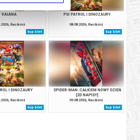
VAIANA
PSI PATROL I DINOZAURY
.2026, Racibórz
08.08.2026, Racibórz
kup bilet
kup bilet
TROL I DINOZAURY
SPIDER-MAN: CAŁKIEM NOWY DZIEŃ
[2D NAPISY]
.2026, Racibórz
09.08.2026, Racibórz
kup bilet
kup bilet