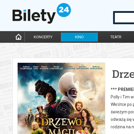
KONCERTY
KINO
TEATR
Drz
*** PREMIE
Polly i Tim 
Wkrótce po p
świeżym powi
odważą się 
rodzina na n