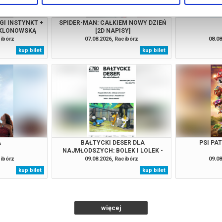
GI INSTYNKT +
SPIDER-MAN: CAŁKIEM NOWY DZIEŃ
 KLONOWSKĄ
[2D NAPISY]
cibórz
07.08.2026, Racibórz
08.08
kup bilet
kup bilet
A
BAŁTYCKI DESER DLA
PSI PA
NAJMŁODSZYCH: BOLEK I LOLEK -
"WAKACJE NAD MORZEM" |
cibórz
09.08.2026, Racibórz
09.08
"PAMPALINI I BOA" | "REKSIO
kup bilet
kup bilet
SADOWNIK"
więcej