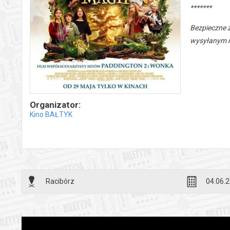
*******
Bezpieczne 
wysyłanym n
Organizator:
Kino BAŁTYK
Racibórz
04.06.2