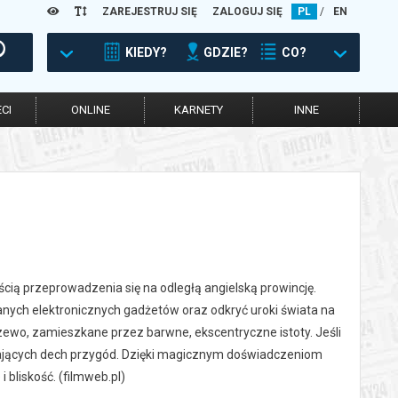
ZAREJESTRUJ SIĘ
ZALOGUJ SIĘ
PL
/
EN
KIEDY?
GDZIE?
CO?
CI
ONLINE
KARNETY
INNE
ością przeprowadzenia się na odległą angielską prowincję.
hanych elektronicznych gadżetów oraz odkryć uroki świata na
rzewo, zamieszkane przez barwne, ekscentryczne istoty. Jeśli
ierających dech przygód. Dzięki magicznym doświadczeniom
 bliskość. (filmweb.pl)