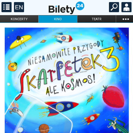
...
KONCERTY
KINO
TEATR
KABARET I
FILHARMONIA
OPERA I BALET
STAND-UP
DLA DZIECI
ONLINE
KARNETY