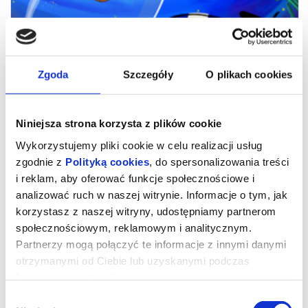
Zgoda
Szczegóły
O plikach cookies
Niniejsza strona korzysta z plików cookie
Wykorzystujemy pliki cookie w celu realizacji usług
zgodnie z
Polityką cookies
, do spersonalizowania treści
i reklam, aby oferować funkcje społecznościowe i
Niesamowite przygody skarpetek 3.
analizować ruch w naszej witrynie. Informacje o tym, jak
korzystasz z naszej witryny, udostępniamy partnerom
Ale kosmos!
społecznościowym, reklamowym i analitycznym.
Partnerzy mogą połączyć te informacje z innymi danymi
otrzymanymi od Ciebie lub uzyskanymi podczas
Najbardziej odlotowi bohaterowie książek dla dzieci powracają do
kin z nowymi przygodami. Zagadka detektywistyczna, pojedynki
korzystania z ich usług.
na Dzikim Zachodzie i podróże w kosmos to dopiero początek!
Wybór
Czy skarpetka może zostać przebiegłym szeryfem, genialnym