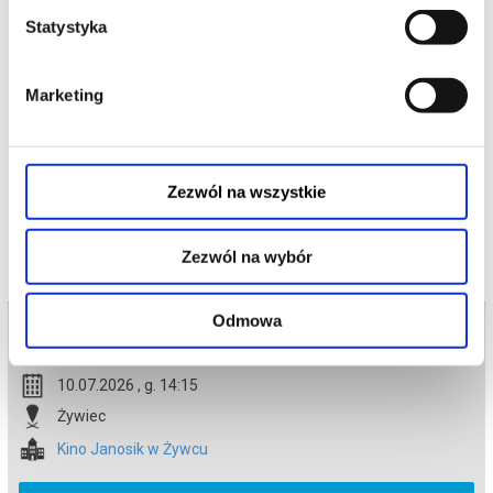
w nowym filmie „Minionki i straszydła”.
Statystyka
To zuchwała, absurdalna historia o tym, jak Minionki podbiły
Hollywood, zostały gwiazdami filmowymi, następnie straciły
wszystko, uwolniły straszydła, aby ostatecznie zjednoczyć siły i
spróbować ocalić planetę przed chaosem, który same wywołały.
Marketing
*******
Bezpieczne zakupy w Bilety24. W przypadku odwołania
wydarzenia, gwarantujemy automatyczny zwrot środków
potwierdzony komunikatem wysyłanym na adres e-mail, podany
Zezwól na wszystkie
podczas zakupu.
Zezwól na wybór
Odmowa
Bilety na termin:
10.07.2026 , g. 14:15 (piątek)
10.07.2026 , g. 14:15
Żywiec
Kino Janosik w Żywcu