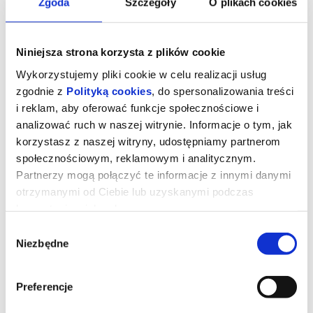
Zgoda
Szczegóły
O plikach cookies
Niniejsza strona korzysta z plików cookie
Wykorzystujemy pliki cookie w celu realizacji usług
zgodnie z
Polityką cookies
, do spersonalizowania treści
i reklam, aby oferować funkcje społecznościowe i
analizować ruch w naszej witrynie. Informacje o tym, jak
korzystasz z naszej witryny, udostępniamy partnerom
społecznościowym, reklamowym i analitycznym.
Partnerzy mogą połączyć te informacje z innymi danymi
otrzymanymi od Ciebie lub uzyskanymi podczas
korzystania z ich usług.
Wybór
Minionki i straszydła
Niezbędne
zgody
Preferencje
Po światowym sukcesie najzabawniejszej komedii lata 2024 roku,
„Gru i Minionki: pod przykrywką”, studio Illumination rozszerza
swój radosny animowany świat o nowy, pełen szaleństw rozdział