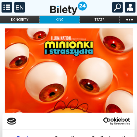
...
KONCERTY
KINO
TEATR
KABARET I
FILHARMONIA
OPERA I BALET
STAND-UP
DLA DZIECI
ONLINE
KARNETY