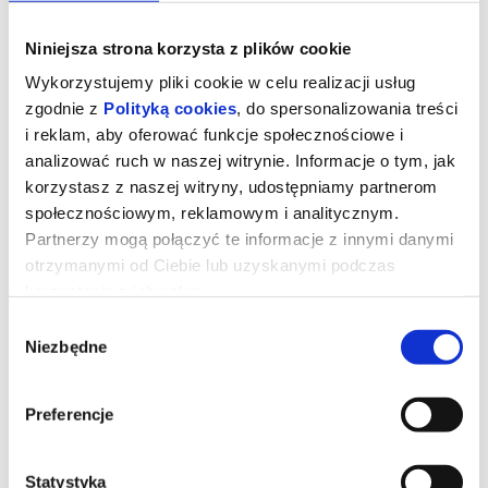
Niniejsza strona korzysta z plików cookie
Wykorzystujemy pliki cookie w celu realizacji usług
zgodnie z
Polityką cookies
, do spersonalizowania treści
i reklam, aby oferować funkcje społecznościowe i
analizować ruch w naszej witrynie. Informacje o tym, jak
korzystasz z naszej witryny, udostępniamy partnerom
społecznościowym, reklamowym i analitycznym.
Partnerzy mogą połączyć te informacje z innymi danymi
otrzymanymi od Ciebie lub uzyskanymi podczas
korzystania z ich usług.
Diabeł ubiera się u Prady 2
Wybór
Niezbędne
zgody
20 lat po wydarzeniach, które zdefiniowały świat mody i
popkultury, kultowe bohaterki ponownie wcielają się w swoje
Preferencje
ikoniczne role, przypominając, że w świecie mody władza, ambicja
i perfekcja wciąż mają najwyższą cenę. Miranda Priestly (Meryl
Streep) walczy ze swoją byłą asystentką Emily (Emily Blunt),
obecnie rywalką na kierowniczym stanowisku. Obie panie
konkurują o wpływy i przychody z reklam w czasach upadającej
Statystyka