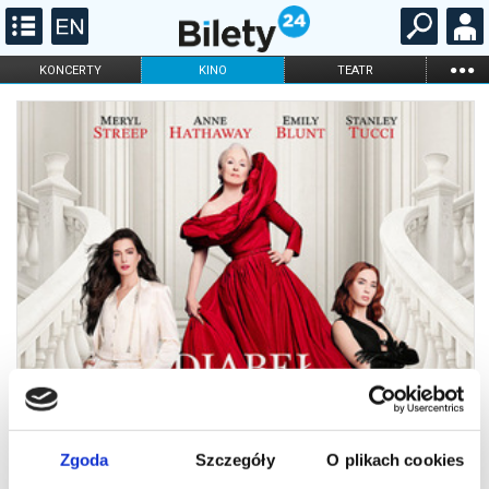
...
KONCERTY
KINO
TEATR
KABARET I
FILHARMONIA
OPERA I BALET
STAND-UP
DLA DZIECI
ONLINE
KARNETY
Zgoda
Szczegóły
O plikach cookies