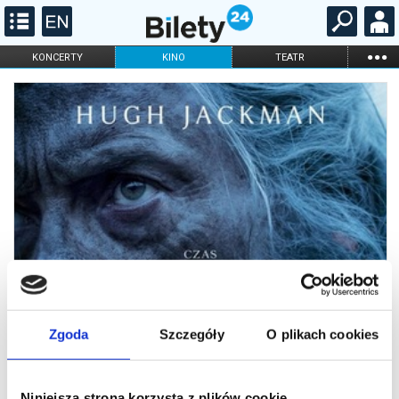
...
KONCERTY
KINO
TEATR
KABARET I
FILHARMONIA
OPERA I BALET
STAND-UP
DLA DZIECI
ONLINE
KARNETY
Zgoda
Szczegóły
O plikach cookies
Niniejsza strona korzysta z plików cookie