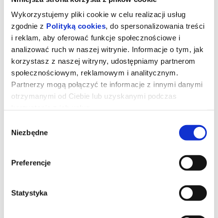
Wykorzystujemy pliki cookie w celu realizacji usług
zgodnie z
Polityką cookies
, do spersonalizowania treści
i reklam, aby oferować funkcje społecznościowe i
analizować ruch w naszej witrynie. Informacje o tym, jak
korzystasz z naszej witryny, udostępniamy partnerom
społecznościowym, reklamowym i analitycznym.
Partnerzy mogą połączyć te informacje z innymi danymi
otrzymanymi od Ciebie lub uzyskanymi podczas
Robin Hood: Koniec legendy
korzystania z ich usług.
Wybór
Niezbędne
zgody
Robin Hood (Hugh Jackman), który do tej pory wiódł życie bandyty
– naznaczone przemocą, krwią i cierpieniem – pogodził się z tym,
że każda kolejna bitwa może być jego ostatnią. Jednak los pisze
dla niego inny scenariusz. Ciężko ranny trafia pod opiekę
tajemniczej kobiety (Jodie Comer) oraz poznaje bezbronną
Preferencje
dziewczynkę, której grozi śmiertelne niebezpieczeństwo. Stając w
jej obronie, przekonuje się, że walka o niewinne dziecko może być
jego najważniejszą walką – walką o odkupienie.
Statystyka
*******
Bezpieczne zakupy w Bilety24. W przypadku odwołania
wydarzenia, gwarantujemy automatyczny zwrot środków