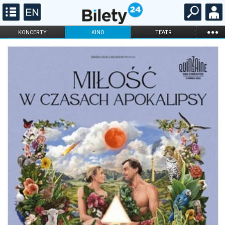
...
KONCERTY
KINO
TEATR
KABARET I
FILHARMONIA
OPERA I BALET
STAND-UP
DLA DZIECI
ONLINE
KARNETY