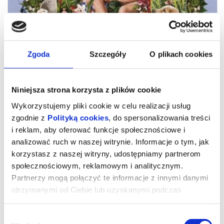
Zgoda
Szczegóły
O plikach cookies
Niniejsza strona korzysta z plików cookie
Wykorzystujemy pliki cookie w celu realizacji usług
zgodnie z
Polityką cookies
, do spersonalizowania treści
i reklam, aby oferować funkcje społecznościowe i
analizować ruch w naszej witrynie. Informacje o tym, jak
korzystasz z naszej witryny, udostępniamy partnerom
Miłość w czasach apokalipsy
społecznościowym, reklamowym i analitycznym.
Partnerzy mogą połączyć te informacje z innymi danymi
otrzymanymi od Ciebie lub uzyskanymi podczas
Film Anne Émond to pełna optymizmu komedia romantyczna
rozgrywająca się w czasach kryzysu klimatycznego. Kanadyjska
korzystania z ich usług.
reżyserka za sprawą tej niewinnej opowieści wlewa w nasze serca
odrobinę optymizmu w rzeczywistości, w której raczej jest go
Wybór
niewiele.