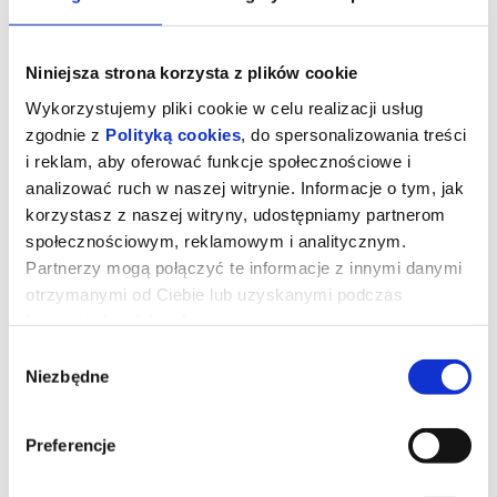
Niniejsza strona korzysta z plików cookie
Wykorzystujemy pliki cookie w celu realizacji usług
zgodnie z
Polityką cookies
, do spersonalizowania treści
i reklam, aby oferować funkcje społecznościowe i
analizować ruch w naszej witrynie. Informacje o tym, jak
korzystasz z naszej witryny, udostępniamy partnerom
społecznościowym, reklamowym i analitycznym.
Partnerzy mogą połączyć te informacje z innymi danymi
otrzymanymi od Ciebie lub uzyskanymi podczas
TNKF: Wielki Łuk
korzystania z ich usług.
Wybór
Niezbędne
zgody
W 1982 roku prezydent Francji François Mitterrand zaszokował
świat podczas ogłaszania wyników największego konkursu
architektonicznego ostatnich dekad – na projekt "nowego Łuku
Triumfalnego", symbolu postępu, braterstwa i rodzącej się ery
Preferencje
pokoju. Zamiast wielkich korporacji czy uznanych nazwisk wybrał
projekt anonimowego Duńczyka w średnim wieku – Johanna Otto
von Spreckelsena, który od zgiełku wielkiego miasta zawsze wolał