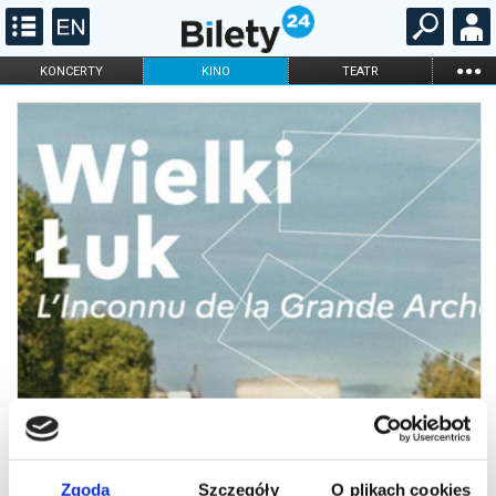
...
KONCERTY
KINO
TEATR
KABARET I
FILHARMONIA
OPERA I BALET
STAND-UP
DLA DZIECI
ONLINE
KARNETY
Zgoda
Szczegóły
O plikach cookies