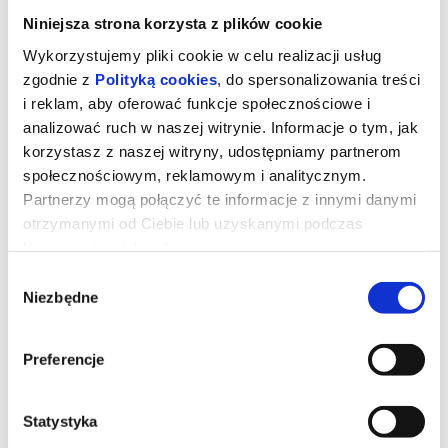
Niniejsza strona korzysta z plików cookie
Wykorzystujemy pliki cookie w celu realizacji usług
zgodnie z
Polityką cookies
, do spersonalizowania treści
i reklam, aby oferować funkcje społecznościowe i
analizować ruch w naszej witrynie. Informacje o tym, jak
korzystasz z naszej witryny, udostępniamy partnerom
społecznościowym, reklamowym i analitycznym.
Partnerzy mogą połączyć te informacje z innymi danymi
otrzymanymi od Ciebie lub uzyskanymi podczas
korzystania z ich usług.
Wybór
Miłość w czasach apokalipsy
Niezbędne
zgody
45-letni Adam jest życzliwym właścicielem schroniska dla
Preferencje
zwierząt. Aby zwalczyć swój lęk związany z ekologią, zamawia
terapeutyczną lampę solarną. Za pośrednictwem infolinii
technicznej dostawcy lampy poznaje Tinę, kobietę, której głos koi
wszystkie jego obawy. To nieoczekiwane spotkanie zmienia
Statystyka
wszystko: ziemia drży, a serca eksplodują…