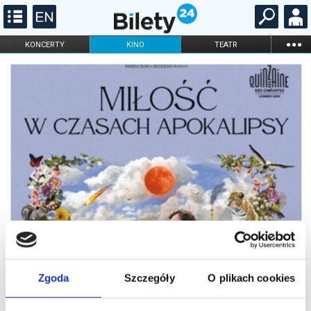
...
KONCERTY
KINO
TEATR
KABARET I
FILHARMONIA
OPERA I BALET
STAND-UP
DLA DZIECI
ONLINE
KARNETY
Zgoda
Szczegóły
O plikach cookies