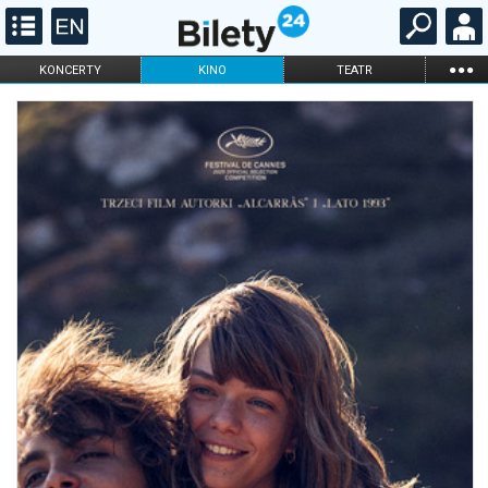
...
KONCERTY
KINO
TEATR
KABARET I
FILHARMONIA
OPERA I BALET
STAND-UP
DLA DZIECI
ONLINE
KARNETY