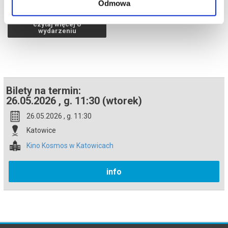
Odmowa
Bezpieczne zakupy w Bilety24. W przypadku odwołania
wydarzenia, gwarantujemy automatyczny zwrot środków
potwierdzony komunikatem wysyłanym na adres e-mail, podany
czytaj więcej o
podczas zakupu.
wydarzeniu
Bilety na termin:
26.05.2026 , g. 11:30 (wtorek)
26.05.2026 , g. 11:30
Katowice
Kino Kosmos w Katowicach
info