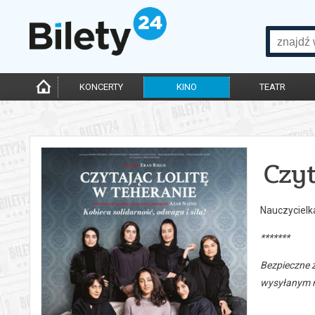
KONCERTY
KINO
TEATR
Czyt
Nauczycielk
*******
Bezpieczne 
wysyłanym n