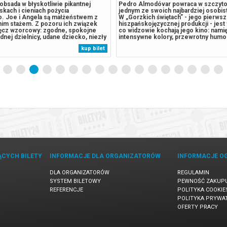
bsada w błyskotliwie pikantnej
Pedro Almodóvar powraca w szczyto
skach i cieniach pożycia
jednym ze swoich najbardziej osobis
. Joe i Angela są małżeństwem z
W „Gorzkich świętach” - jego pierwsze
tnim stażem. Z pozoru ich związek
hiszpańskojęzycznej produkcji - jest
ręcz wzorcowy: zgodne, spokojne
co widzowie kochają jego kino: namię
dnej dzielnicy, udane dziecko, niezły
intensywne kolory, przewrotny humor
alny. Jednak pod powierzchnią kryją
pełnokrwiste postaci, które wymykaj
kup bilet
pretensje, drobne konflikty, a
schematom. Na ekranie pojawiają się 
tkim nuda i rutyna. Gdy pewnego...
aktorki znani z wcześniejszych filmów
ĄCYCH BILETY
INFORMACJE DLA ORGANIZATORÓW
INFORMACJE O
DLA ORGANIZATORÓW
REGULAMIN
SYSTEM BILETOWY
PEWNOŚĆ ZAKUP
REFERENCJE
POLITYKA COOKIE
POLITYKA PRYWA
OFERTY PRACY