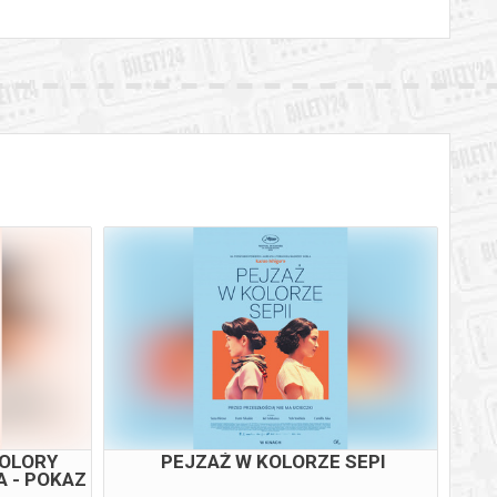
KOLORY
PEJZAŻ W KOLORZE SEPI
NO
A - POKAZ
WY