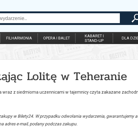
KABARET I
FILHARMONIA
OPERA I BALET
DLA DZIE
STAND-UP
ając Lolitę w Teheranie
a wraz z siedmioma uczennicami w tajemnicy czyta zakazane zachodnie
zakupy w Bilety24. W przypadku odwołania wydarzenia, gwarantujemy
a adres e-mail, podany podczas zakupu.