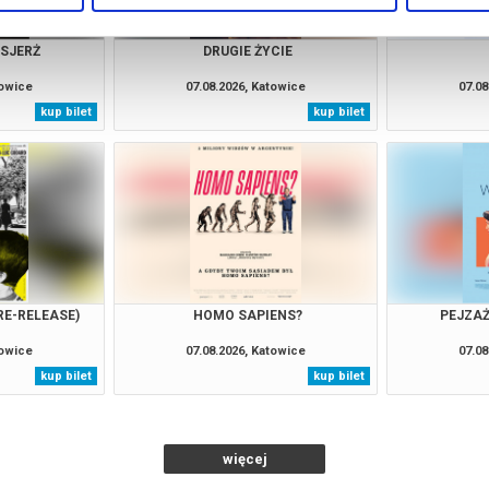
NSJERŻ
DRUGIE ŻYCIE
towice
07.08.2026, Katowice
07.08
kup bilet
kup bilet
RE-RELEASE)
HOMO SAPIENS?
PEJZAŻ
towice
07.08.2026, Katowice
07.08
kup bilet
kup bilet
więcej