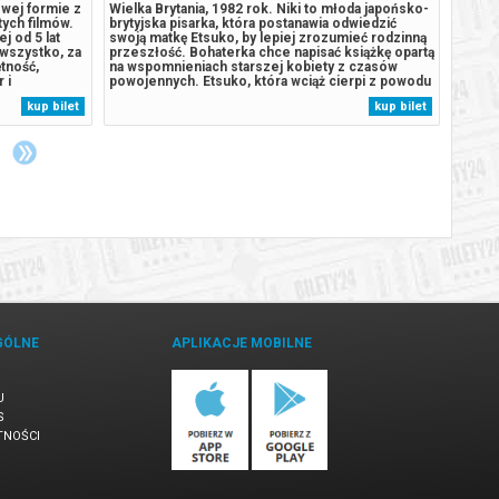
wej formie z
Wielka Brytania, 1982 rok. Niki to młoda japońsko-
Dyryg
tych filmów.
brytyjska pisarka, która postanawia odwiedzić
Mateus
j od 5 lat
swoją matkę Etsuko, by lepiej zrozumieć rodzinną
Gomes 
 wszystko, za
przeszłość. Bohaterka chce napisać książkę opartą
Koncer
tność,
na wspomnieniach starszej kobiety z czasów
Horizo
 i
powojennych. Etsuko, która wciąż cierpi z powodu
tropic
ą się prostym
samobójstwa starszej z córek, zaczyna kreślić
symfon
kup bilet
kup bilet
aktorzy i
przed Niki obraz odbudowującego się Nagasaki z
trąbki
...
1952 roku. Ważną częścią...
karawe
GÓLNE
APLIKACJE MOBILNE
U
S
TNOŚCI