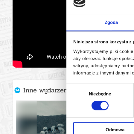
Zgoda
Niniejsza strona korzysta z
Wykorzystujemy pliki cookie 
aby oferować funkcje społecz
witryny, udostępniamy part
informacje z innymi danymi 
Wybór
Inne wydarzenia organizatora
Niezbędne
zgody
Odmowa