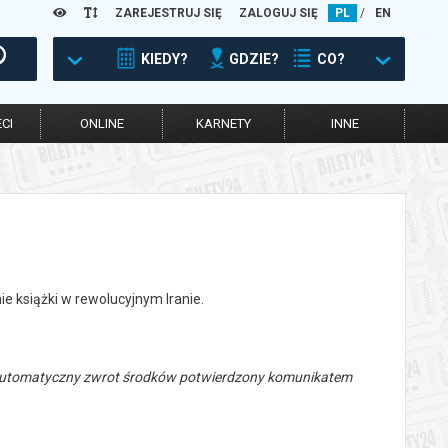
ZAREJESTRUJ SIĘ
ZALOGUJ SIĘ
PL
/
EN
KIEDY?
GDZIE?
CO?
CI
ONLINE
KARNETY
INNE
 książki w rewolucyjnym Iranie.
 automatyczny zwrot środków potwierdzony komunikatem