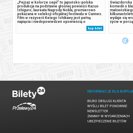
a!
„Pejzaż w kolorze sepii” to japońsko-polska
Gwiazdorska o
jak
produkcja na podstawie głośnej powieści Kazuo
komedii o bla
y z
Ishiguro, laureata Nagrody Nobla, premierowo
małżeńskiego
ego.
pokazana w selekcji oficjalnej festiwalu w Cannes.
kilkunastole
arami®
Film w reżyserii Keiego Ishikawy jest pełną
wydaje się w
napięcia i niedopowiedzeń opowieścią o
życie w porzą
z
rodzinnych sekretach, pułapkach pamięci i kruchej
status materi
 bilet
kup bilet
więzi między matką a córką. Niki,
się wzajemne 
dwudziestopięcioletnia pisarka wychowana w
przede wszys
Wielkiej...
INFORMACJE DLA KUPUJ
BIURO OBSŁUGI KLIENTA
WYŚLIJ BILET PONOWNIE
NEWSLETTER
ZMIANY W WYDARZENIACH
UBEZPIECZENIE BILETÓW