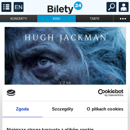
...
KONCERTY
KINO
TEATR
KABARET I
FILHARMONIA
OPERA I BALET
STAND-UP
DLA DZIECI
ONLINE
KARNETY
Zgoda
Szczegóły
O plikach cookies
Niniejsza strona korzysta z plików cookie