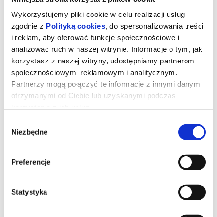
Wykorzystujemy pliki cookie w celu realizacji usług
zgodnie z
Polityką cookies
, do spersonalizowania treści
i reklam, aby oferować funkcje społecznościowe i
analizować ruch w naszej witrynie. Informacje o tym, jak
korzystasz z naszej witryny, udostępniamy partnerom
społecznościowym, reklamowym i analitycznym.
Partnerzy mogą połączyć te informacje z innymi danymi
otrzymanymi od Ciebie lub uzyskanymi podczas
Robin Hood: Koniec legendy
korzystania z ich usług.
Wybór
Niezbędne
zgody
Robin Hood (Hugh Jackman), który do tej pory wiódł życie bandyty
– naznaczone przemocą, krwią i cierpieniem – pogodził się z tym,
że każda kolejna bitwa może być jego ostatnią. Jednak los pisze
dla niego inny scenariusz. Ciężko ranny trafia pod opiekę
tajemniczej kobiety (Jodie Comer) oraz poznaje bezbronną
Preferencje
dziewczynkę, której grozi śmiertelne niebezpieczeństwo. Stając w
jej obronie, przekonuje się, że walka o niewinne dziecko może być
jego najważniejszą walką – walką o odkupienie.
Statystyka
*******
Bezpieczne zakupy w Bilety24. W przypadku odwołania
wydarzenia, gwarantujemy automatyczny zwrot środków