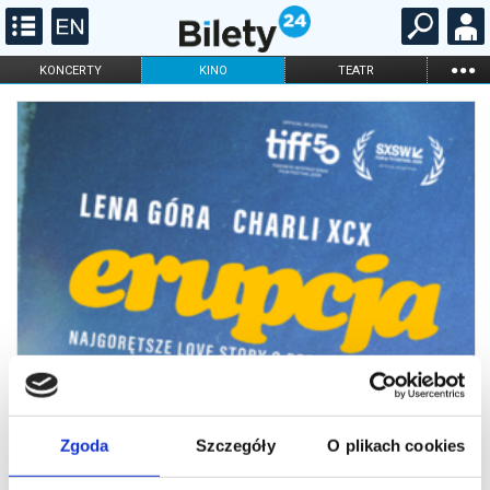
...
KONCERTY
KINO
TEATR
KABARET I
FILHARMONIA
OPERA I BALET
STAND-UP
DLA DZIECI
ONLINE
KARNETY
Zgoda
Szczegóły
O plikach cookies