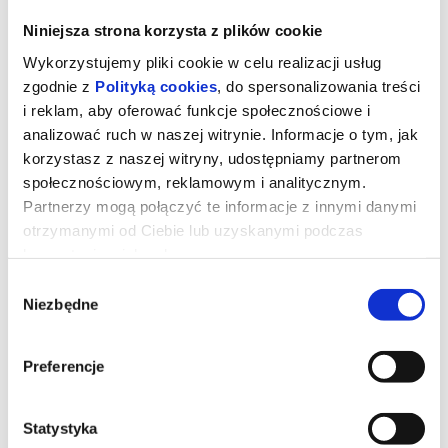
Niniejsza strona korzysta z plików cookie
Wykorzystujemy pliki cookie w celu realizacji usług
zgodnie z
Polityką cookies
, do spersonalizowania treści
i reklam, aby oferować funkcje społecznościowe i
analizować ruch w naszej witrynie. Informacje o tym, jak
korzystasz z naszej witryny, udostępniamy partnerom
społecznościowym, reklamowym i analitycznym.
Partnerzy mogą połączyć te informacje z innymi danymi
otrzymanymi od Ciebie lub uzyskanymi podczas
korzystania z ich usług.
Erupcja
Wybór
Niezbędne
zgody
Jest upalne warszawskie lato. Bethany (Charli XCX) przyjeżdża do
Preferencje
Polski na romantyczny wyjazd z chłopakiem. Kiedy spotyka Nel
(Lena Góra), przyjaciółkę sprzed lat, wybucha między nimi
niewypowiedziana chemia. Tęsknota za beztroską prowadzi je
ulicami otulonego słońcem miasta – jak najdalej od miejsca, w
którym będą musiały podjąć decyzje ważące na reszcie ich
Statystyka
dorosłego życia.