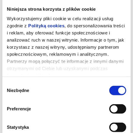
Niniejsza strona korzysta z plików cookie
Wykorzystujemy pliki cookie w celu realizacji usług
zgodnie z
Polityką cookies
, do spersonalizowania treści
i reklam, aby oferować funkcje społecznościowe i
analizować ruch w naszej witrynie. Informacje o tym, jak
korzystasz z naszej witryny, udostępniamy partnerom
społecznościowym, reklamowym i analitycznym.
Partnerzy mogą połączyć te informacje z innymi danymi
otrzymanymi od Ciebie lub uzyskanymi podczas
korzystania z ich usług.
Erupcja
Wybór
Niezbędne
zgody
Udostępnij
Jest upalne warszawskie lato. Bethany (Charli XCX) przyjeżdża do
Preferencje
Polski na romantyczny wyjazd z chłopakiem. Kiedy spotyka Nel
(Lena Góra), przyjaciółkę sprzed lat, wybucha między nimi
niewypowiedziana chemia. Tęsknota za beztroską prowadzi je
ulicami otulonego słońcem miasta – jak najdalej od miejsca, w
którym będą musiały podjąć decyzje ważące na reszcie ich
Statystyka
dorosłego życia.