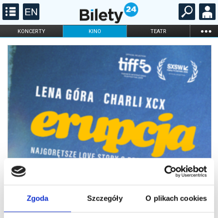
...
KONCERTY
KINO
TEATR
KABARET I
FILHARMONIA
OPERA I BALET
STAND-UP
DLA DZIECI
ONLINE
KARNETY
Zgoda
Szczegóły
O plikach cookies