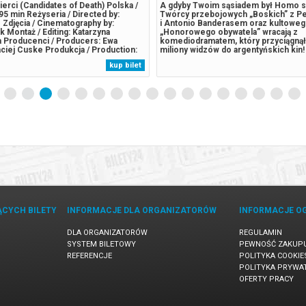
erci (Candidates of Death) Polska /
A gdyby Twoim sąsiadem był Homo s
95 min Reżyseria / Directed by:
Twórcy przebojowych „Boskich” z P
Zdjęcia / Cinematography by:
i Antonio Banderasem oraz kultowe
 Montaż / Editing: Katarzyna
„Honorowego obywatela” wracają z
Producenci / Producers: Ewa
komediodramatem, który przyciągnął
ciej Cuske Produkcja / Production:
miliony widzów do argentyńskich kin!
goska Kronika Filmowa Festiwale i
mundialu, ksiądz z dzielnicy slumsów,
kup bilet
tivals and Awards: 2026 – MFF
reżyser filmowy, neurotyczny intelekt
essaloniki IFF Trzech chłopaków
prezydent elekt. Wszystkie te postaci,
innych, łączy...
ĄCYCH BILETY
INFORMACJE DLA ORGANIZATORÓW
INFORMACJE O
DLA ORGANIZATORÓW
REGULAMIN
SYSTEM BILETOWY
PEWNOŚĆ ZAKUP
REFERENCJE
POLITYKA COOKIE
POLITYKA PRYWA
OFERTY PRACY