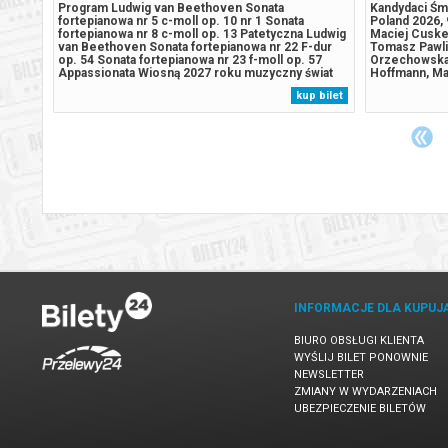
pachu
Program Ludwig van Beethoven Sonata
Kandydaci Śmi
ultową
fortepianowa nr 5 c-moll op. 10 nr 1 Sonata
Poland 2026, 
znesem
fortepianowa nr 8 c-moll op. 13 Patetyczna Ludwig
Maciej Cuske 
i.
van Beethoven Sonata fortepianowa nr 22 F-dur
Tomasz Pawlik
, a
op. 54 Sonata fortepianowa nr 23 f-moll op. 57
Orzechowska 
elu
Appassionata Wiosną 2027 roku muzyczny świat
Hoffmann, Ma
zy
wspominać będzie 200. rocznicę śmierci Ludwiga
Fundacja Byd
 bilet
kup bilet
van Beethovena. W NOSPR jednym z centralnych
nagrody / Fes
momentów celebrowania twórczości
Saloniki / Th
kompozytora...
wraz...
INFORMACJE DLA KUPUJ
BIURO OBSŁUGI KLIENTA
WYŚLIJ BILET PONOWNIE
NEWSLETTER
ZMIANY W WYDARZENIACH
UBEZPIECZENIE BILETÓW