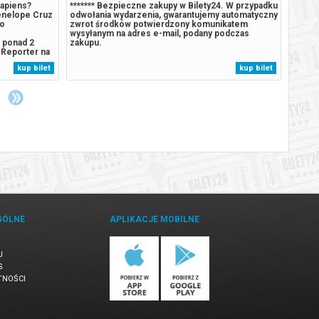
apiens?
******* Bezpieczne zakupy w Bilety24. W przypadku
******
enelope Cruz
odwołania wydarzenia, gwarantujemy automatyczny
odwoła
go
zwrot środków potwierdzony komunikatem
zwrot
wysyłanym na adres e-mail, podany podczas
wysyła
 ponad 2
zakupu.
zakup
 Reporter na
 milioner,
kup bilet
kup bilet
ualista,
 i kilka
GÓLNE
APLIKACJE MOBILNE
U
S
TNOŚCI