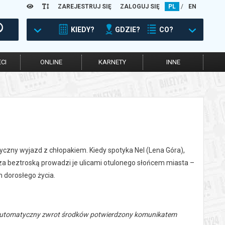
ZAREJESTRUJ SIĘ
ZALOGUJ SIĘ
PL
/
EN
KIEDY?
GDZIE?
CO?
CI
ONLINE
KARNETY
INNE
yczny wyjazd z chłopakiem. Kiedy spotyka Nel (Lena Góra),
za beztroską prowadzi je ulicami otulonego słońcem miasta –
h dorosłego życia.
 automatyczny zwrot środków potwierdzony komunikatem