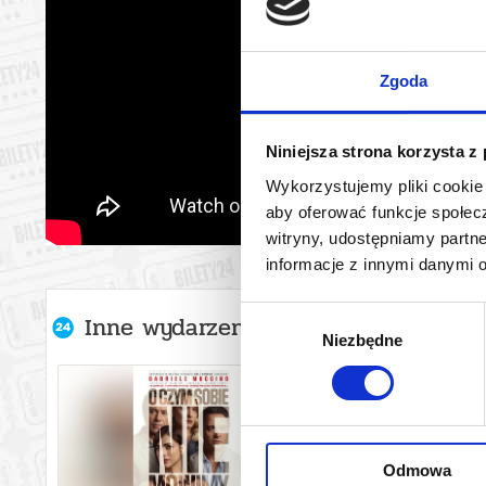
Zgoda
Niniejsza strona korzysta z
Wykorzystujemy pliki cookie 
aby oferować funkcje społecz
witryny, udostępniamy part
informacje z innymi danymi 
Wybór
Inne wydarzenia organizatora
Niezbędne
zgody
Odmowa