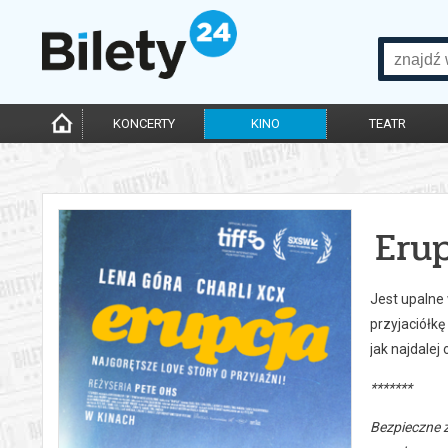
KONCERTY
KINO
TEATR
Eru
Jest upalne 
przyjaciółk
jak najdalej
*******
Bezpieczne 