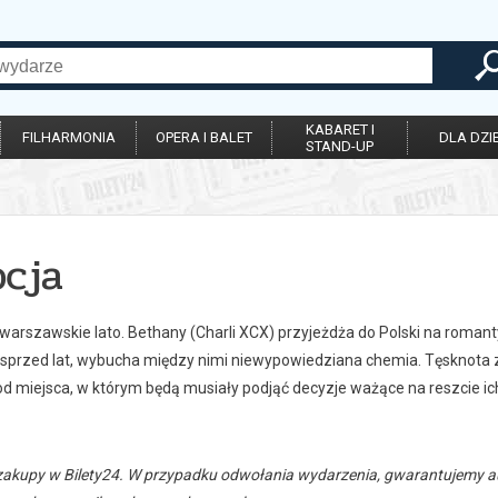
KABARET I
FILHARMONIA
OPERA I BALET
DLA DZIE
STAND-UP
pcja
warszawskie lato. Bethany (Charli XCX) przyjeżdża do Polski na romant
ę sprzed lat, wybucha między nimi niewypowiedziana chemia. Tęsknota 
 od miejsca, w którym będą musiały podjąć decyzje ważące na reszcie ic
zakupy w Bilety24. W przypadku odwołania wydarzenia, gwarantujemy