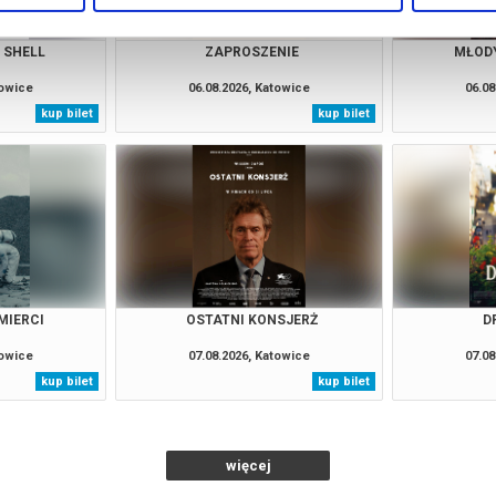
 SHELL
ZAPROSZENIE
MŁOD
towice
06.08.2026, Katowice
06.08
kup bilet
kup bilet
MIERCI
OSTATNI KONSJERŻ
D
towice
07.08.2026, Katowice
07.08
kup bilet
kup bilet
więcej