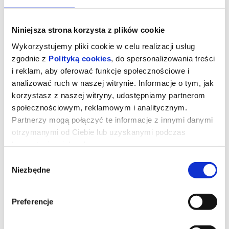
Niniejsza strona korzysta z plików cookie
Wykorzystujemy pliki cookie w celu realizacji usług
zgodnie z
Polityką cookies
, do spersonalizowania treści
i reklam, aby oferować funkcje społecznościowe i
analizować ruch w naszej witrynie. Informacje o tym, jak
korzystasz z naszej witryny, udostępniamy partnerom
społecznościowym, reklamowym i analitycznym.
Partnerzy mogą połączyć te informacje z innymi danymi
otrzymanymi od Ciebie lub uzyskanymi podczas
korzystania z ich usług.
ORZEŁEK IGGY
Wybór
Niezbędne
zgody
W zwariowanym świecie zamieszkanym przez ptasią
społeczność jego mieszkańcy zamiast dumnie fruwać w
chmurach – smętnie nurkują dziobami w ekranach smartfonów.
Preferencje
Jednak pewien mały zawadiacki orzeł postanowi zmienić to raz
na zawsze i spełnić swoje wielkie marzenie, aby poszybować
naprawdę wysoko!