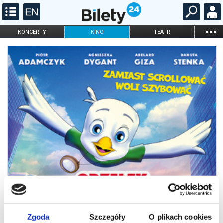
...
KONCERTY
KINO
TEATR
KABARET I
FILHARMONIA
OPERA I BALET
STAND-UP
DLA DZIECI
ONLINE
KARNETY
Zgoda
Szczegóły
O plikach cookies