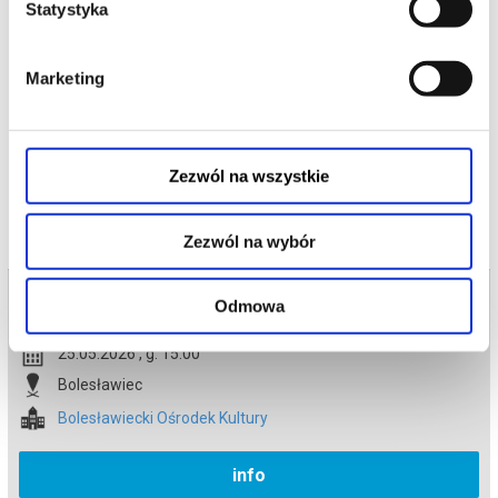
Statystyka
Zabawna i odlotowa animacja o odwadze bycia innym,
przekraczaniu własnych granic i odnalezieniu swojego
prawdziwego miejsca na świecie.
Marketing
*******
Bezpieczne zakupy w Bilety24. W przypadku odwołania
wydarzenia, gwarantujemy automatyczny zwrot środków
potwierdzony komunikatem wysyłanym na adres e-mail, podany
podczas zakupu.
Zezwól na wszystkie
Zezwól na wybór
Bilety na termin:
Odmowa
25.05.2026 , g. 15:00 (poniedziałek)
25.05.2026 , g. 15:00
Bolesławiec
Bolesławiecki Ośrodek Kultury
info