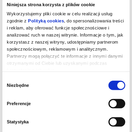
Niniejsza strona korzysta z plików cookie
Wykorzystujemy pliki cookie w celu realizacji usług
zgodnie z
Polityką cookies
, do spersonalizowania treści
i reklam, aby oferować funkcje społecznościowe i
analizować ruch w naszej witrynie. Informacje o tym, jak
korzystasz z naszej witryny, udostępniamy partnerom
społecznościowym, reklamowym i analitycznym.
Partnerzy mogą połączyć te informacje z innymi danymi
otrzymanymi od Ciebie lub uzyskanymi podczas
korzystania z ich usług.
Wybór
Mandalorian i Grogu dubbing
Niezbędne
zgody
Preferencje
Złowrogie Imperium upadło, a imperialni watażkowie wciąż są
rozproszeni po całej galaktyce. Nowo powstała Nowa Republika,
która stara się chronić wszystko, o co walczyła Rebelia, zwraca się
o pomoc do legendarnego mandaloriańskiego łowcy nagród, Dina
Djarina, i jego młodego ucznia, Grogu.
Statystyka
*******