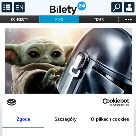
...
KONCERTY
KINO
TEATR
KABARET I
FILHARMONIA
OPERA I BALET
STAND-UP
DLA DZIECI
ONLINE
KARNETY
Zgoda
Szczegóły
O plikach cookies