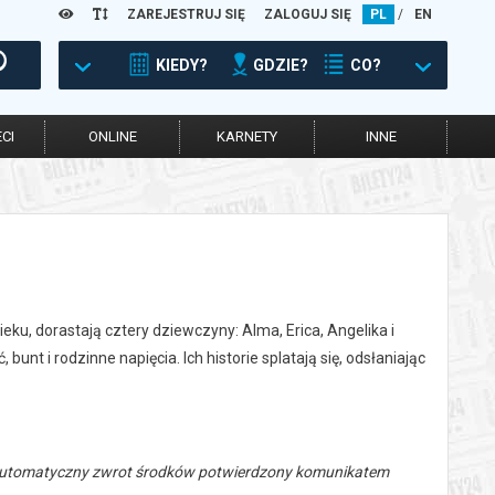
ZAREJESTRUJ SIĘ
ZALOGUJ SIĘ
PL
/
EN
KIEDY?
GDZIE?
CO?
CI
ONLINE
KARNETY
INNE
u, dorastają cztery dziewczyny: Alma, Erica, Angelika i
unt i rodzinne napięcia. Ich historie splatają się, odsłaniając
 automatyczny zwrot środków potwierdzony komunikatem