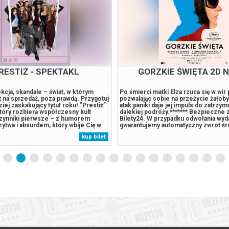
 PATROL I DINOZAURY
PSI PATROL I DINOZA
DUBBING
 DINOZAURY | DUBBNG PL |
Podczas burzy statek Psiego Patrolu r
.08.2026 | CZAS TRWANIA: 89 minut
wyspie pełnej dinozaurów. Tam spoty
IE WIEKOWE: bez ograniczeń |
szczeniaka-eksperta od dinozaurów.
NIMACJA, FAMILIJNY, PRZYGODOWY
Humdinger lekkomyślnie eksploatuje
 USA / KANADA Dzielne psiaki z
wulkan. Pieski muszą go powstrzymać
 trafiają na nieznaną, tropikalną
wyspę.******* Bezpieczne zakupy w B
inozaurów po tym, jak ich statek
przypadku odwołania wydarzenia, gw
kup bilet
w wyniku gwałtownego sztormu. Na
automatyczny zwrot środków potwie
ają szczeniaka Rexa, który od lat jest
komunikatem wysyłanym na adres...