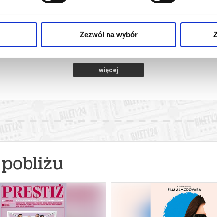
M NOWY DZIEŃ
SPIDER-MAN. CAŁKIEM NOWY DZIEŃ
PSI PA
rzeg
11.08.2026, Brzeg
12.
kup bilet
kup bilet
Zezwól na wybór
Z
więcej
pobliżu