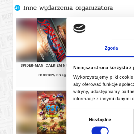
Inne wydarzenia organizatora
Zgoda
SPIDER-MAN. CAŁKIEM NOWY DZIEŃ
SPIDER-MAN. CAŁKIE
Niniejsza strona korzysta z
08.08.2026, Brzeg
08.08.2026, B
Wykorzystujemy pliki cookie 
kup bilet
aby oferować funkcje społecz
witryny, udostępniamy part
informacje z innymi danymi 
Wybór
Niezbędne
zgody