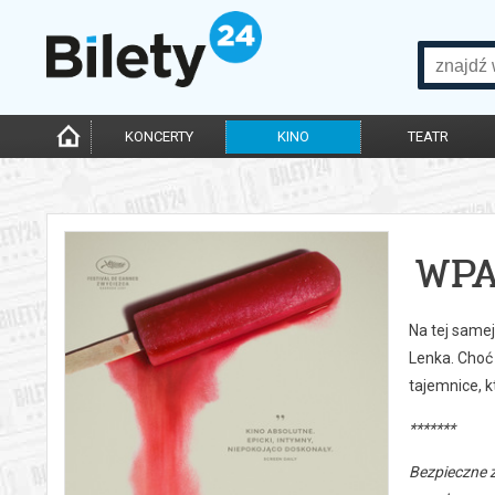
KONCERTY
KINO
TEATR
WPA
Na tej samej
Lenka. Choć 
tajemnice, k
*******
Bezpieczne 