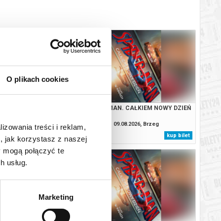
O plikach cookies
. CAŁKIEM NOWY DZIEŃ
SPIDER-MAN. CAŁKIEM NOWY DZIEŃ
08.2026, Brzeg
09.08.2026, Brzeg
lizowania treści i reklam,
kup bilet
kup bilet
, jak korzystasz z naszej
y mogą połączyć te
h usług.
Marketing