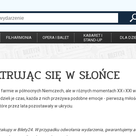
KABARET I
FILHARMONIA
OPERA I BALET
DLA DZIE
STAND-UP
TRUJĄC SIĘ W SŁOŃCE
 farmie w północnych Niemczech, ale w różnych momentach XX i XXI wiek
dzieli je czas, każda z nich przeżywa podobne emocje - pierwszą miłość, b
tóre przez lata pozostawały w ukryciu.
zakupy w Bilety24. W przypadku odwołania wydarzenia, gwarantujemy