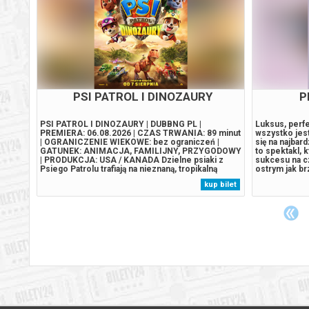
Y
PSI PATROL I DINOZAURY
PSI
ie
PSI PATROL I DINOZAURY | DUBBNG PL |
PSI PATROL I
ero
PREMIERA: 06.08.2026 | CZAS TRWANIA: 89 minut
PREMIERA: 06
 oraz
| OGRANICZENIE WIEKOWE: bez ograniczeń |
| OGRANICZEN
 w
GATUNEK: ANIMACJA, FAMILIJNY, PRZYGODOWY
GATUNEK: A
,
| PRODUKCJA: USA / KANADA Dzielne psiaki z
| PRODUKCJA:
Psiego Patrolu trafiają na nieznaną, tropikalną
Psiego Patrolu
dres
wyspę pełną dinozaurów po tym, jak ich statek
wyspę pełną d
 bilet
kup bilet
rozbija się w wyniku gwałtownego sztormu. Na
rozbija się 
wyspie spotykają szczeniaka Rexa, który od lat jest
wyspie spotyk
uwięziony...
uwięziony...