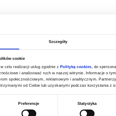
Szczegóły
M NOWY DZIEŃ
PSI PATROL I DINOZAURY
SPIDER-MAN
 plików cookie
rzeg
09.08.2026, Brzeg
09.
w celu realizacji usług zgodnie z
Polityką cookies
, do spersona
kup bilet
kup bilet
nościowe i analizować ruch w naszej witrynie. Informacje o tym
nerom społecznościowym, reklamowym i analitycznym. Partnerz
otrzymanymi od Ciebie lub uzyskanymi podczas korzystania z ic
Preferencje
Statystyka