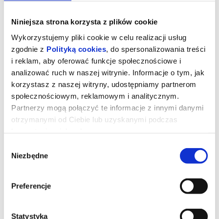
Niniejsza strona korzysta z plików cookie
Wykorzystujemy pliki cookie w celu realizacji usług
zgodnie z
Polityką cookies
, do spersonalizowania treści
i reklam, aby oferować funkcje społecznościowe i
analizować ruch w naszej witrynie. Informacje o tym, jak
korzystasz z naszej witryny, udostępniamy partnerom
społecznościowym, reklamowym i analitycznym.
Partnerzy mogą połączyć te informacje z innymi danymi
otrzymanymi od Ciebie lub uzyskanymi podczas
korzystania z ich usług.
Kurozając i świątynia Świstaka
Wybór
Niezbędne
zgody
Gdy wyjątkowy pół kurczak, pół zając odkrywa, że nie jest sam i
ma siostrę, a cały gatunek kurozająców potrzebuje ratunku,
Preferencje
wyrusza w ryzykowną podróż do legendarnej Świątyni Świstaka.
Tylko ukryta tam moc może odmienić ich los. Przed nim
niebezpieczna droga, przeciwnicy gotowi na wszystko i decyzja,
która będzie wymagała prawdziwej odwagi. Na szczęście nie jest
sam: towarzyszą mu wierni przyjaciele - nieco sarkastyczny żółw i
Statystyka