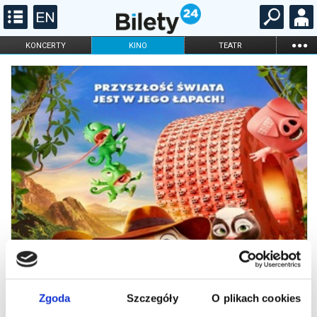
...
KONCERTY
KINO
TEATR
KABARET I
FILHARMONIA
OPERA I BALET
STAND-UP
DLA DZIECI
ONLINE
KARNETY
Zgoda
Szczegóły
O plikach cookies