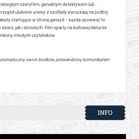
rzebiegłym szeryfem, genialnym detektywem lub…
zygód ulubione urwisy z szuflady wyruszają na podbój
kiety startujące w stronę gwiazd – każda opowieść to
ieci, jak i dorosłych. Film oparty na kultowej lekturze
 miliony młodych czytelników.
 automatyczny zwrot środków potwierdzony komunikatem
INFO