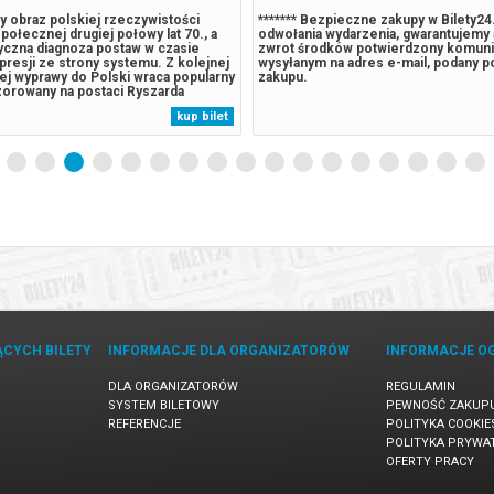
y obraz polskiej rzeczywistości
******* Bezpieczne zakupy w Bilety2
społecznej drugiej połowy lat 70., a
odwołania wydarzenia, gwarantujemy
yczna diagnoza postaw w czasie
zwrot środków potwierdzony komun
opresji ze strony systemu. Z kolejnej
wysyłanym na adres e-mail, podany 
ej wyprawy do Polski wraca popularny
zakupu.
zorowany na postaci Ryszarda
go. Z zaskoczeniem przyjmuje, że
kup bilet
ez żadnego wyjaśnienia – obiektem
j nagonki. W pracy...
ĄCYCH BILETY
INFORMACJE DLA ORGANIZATORÓW
INFORMACJE O
DLA ORGANIZATORÓW
REGULAMIN
SYSTEM BILETOWY
PEWNOŚĆ ZAKUP
REFERENCJE
POLITYKA COOKIE
POLITYKA PRYWA
OFERTY PRACY