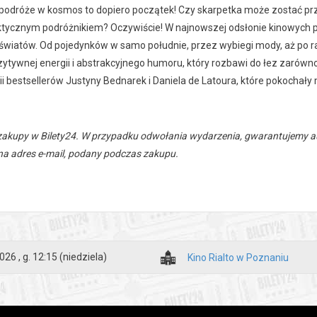
 podróże w kosmos to dopiero początek! Czy skarpetka może zostać p
tycznym podróżnikiem? Oczywiście! W najnowszej odsłonie kinowych pr
światów. Od pojedynków w samo południe, przez wybiegi mody, aż po ra
ytywnej energii i abstrakcyjnego humoru, który rozbawi do łez zarówno dz
rii bestsellerów Justyny Bednarek i Daniela de Latoura, które pokochały
zakupy w Bilety24. W przypadku odwołania wydarzenia, gwarantujemy
a adres e-mail, podany podczas zakupu.
026 , g. 12:15
(niedziela)
Kino Rialto w Poznaniu