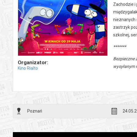
Zachodzie i
międzygalak
nieznanych 
zastrzyk poz
szkolnej, se
*******
Bezpieczne 
Organizator:
wysyłanym n
Kino Rialto
Poznań
24.05.2