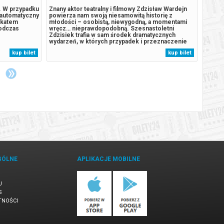
4. W przypadku
Znany aktor teatralny i filmowy Zdzisław Wardejn
"Pucio
 automatyczny
powierza nam swoją niesamowitą historię z
Polska
ikatem
młodości – osobistą, niewygodną, a momentami
rodzin
podczas
wręcz… nieprawdopodobną. Szesnastoletni
wyjątk
Zdzisiek trafia w sam środek dramatycznych
cała g
wydarzeń, w których przypadek i przeznaczenie
najmło
zaczynają splatać się w niepokojący sposób.
zabrak
kup bilet
kup bilet
Polskie realia i muzyka lat 50. XX wieku tworzą
dziadk
scenerię dla wartkiej opowieści o szybkim
a w tr
dojrzewaniu...
GÓLNE
APLIKACJE MOBILNE
U
S
TNOŚCI