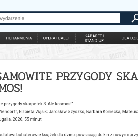
KABARET I
FILHARMONIA
OPERA I BALET
DLA DZIE
STAND-UP
SAMOWITE PRZYGODY SKA
MOS!
e przygody skarpetek 3. Ale kosmos!"
Wendorff, Elżbieta Wąsik; Jarosław Szyszko, Barbara Koniecka, Mateus
ugalia, 2026, 55 minut
 odlotowi bohaterowie książek dla dzieci powracają do kin z nowymi pr