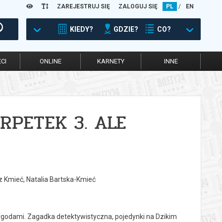
ZAREJESTRUJ SIĘ
ZALOGUJ SIĘ
PL
/
EN
KIEDY?
GDZIE?
CO?
CI
ONLINE
KARNETY
INNE
RPETEK 3. ALE
z Kmieć, Natalia Bartska-Kmieć
zygodami. Zagadka detektywistyczna, pojedynki na Dzikim