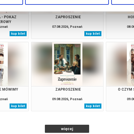
 - POKAZ
ZAPROSZENIE
HO
EROWY
oznań
07.08.2026, Poznań
08.0
kup bilet
kup bilet
IE MÓWIMY
ZAPROSZENIE
O CZYM 
oznań
09.08.2026, Poznań
09.0
kup bilet
kup bilet
więcej