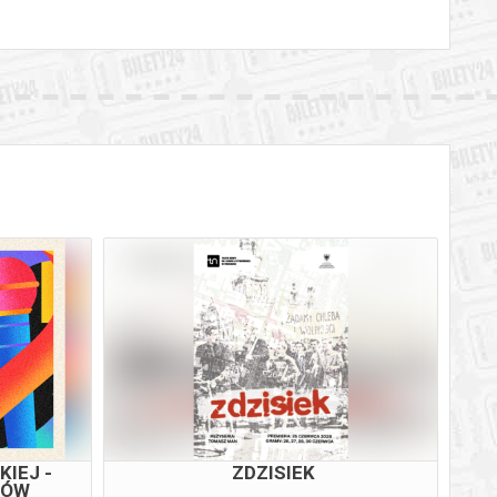
IEJ -
ZDZISIEK
TÓW