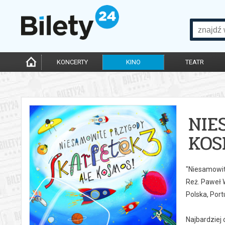
KONCERTY
KINO
TEATR
NIE
KOS
"Niesamowit
Reż. Paweł 
Polska, Port
Najbardziej