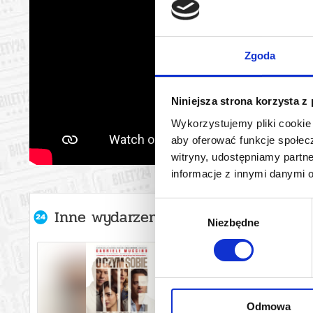
Zgoda
Niniejsza strona korzysta z
Wykorzystujemy pliki cookie 
aby oferować funkcje społecz
witryny, udostępniamy part
informacje z innymi danymi 
Wybór
Inne wydarzenia organizatora
Niezbędne
zgody
Odmowa