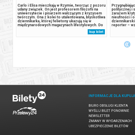
iu lat
Carlo i Elisa mieszkają w Rzymie, tworząc z pozoru
Przygnębiając
u
udany związek. On jest profesorem filozofii na
politycznej i 
ym
uniwersytecie i pisarzem walczącym z kryzysem
zarazem kryt
 Od
twórczym. Ona z kolei to utalentowana, błyskotliwa
nieufności i 
ania
dziennikarka, której felietony ukazują się w
dziennikarski
międzynarodowych magazynach lifestylowych. Do
reporter – w
l
ich trwającego od dwóch dekad związku wkrada się
Kapuścińskie
 bilet
kup bilet
który
coraz więcej rutyny oraz dystansu.Aby odzyskać
staje się – b
dawną energię, decydują...
zorganizowane
INFORMACJE DLA KUPUJ
BIURO OBSŁUGI KLIENTA
WYŚLIJ BILET PONOWNIE
NEWSLETTER
ZMIANY W WYDARZENIACH
UBEZPIECZENIE BILETÓW