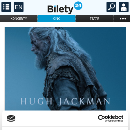
...
KONCERTY
KINO
TEATR
KABARET I
FILHARMONIA
OPERA I BALET
STAND-UP
DLA DZIECI
ONLINE
KARNETY