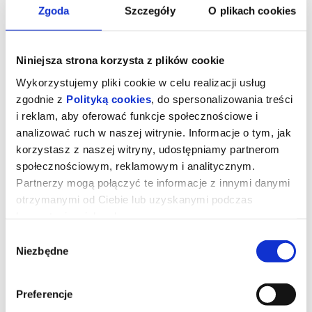
Zgoda
Szczegóły
O plikach cookies
Niniejsza strona korzysta z plików cookie
Wykorzystujemy pliki cookie w celu realizacji usług
zgodnie z
Polityką cookies
, do spersonalizowania treści
i reklam, aby oferować funkcje społecznościowe i
analizować ruch w naszej witrynie. Informacje o tym, jak
korzystasz z naszej witryny, udostępniamy partnerom
społecznościowym, reklamowym i analitycznym.
Partnerzy mogą połączyć te informacje z innymi danymi
ROBIN HOOD: KONIEC LEGENDY
otrzymanymi od Ciebie lub uzyskanymi podczas
korzystania z ich usług.
Wybór
"Robin Hood: Koniec legendy" (The Death of Robin Hood)
Niezbędne
zgody
Reż. Michael Sarnoski
USA, 2026, 123 minut
Legenda była kłamstwem. Hugh Jackman, Jodie Comer, Bill
Preferencje
Skarsgård w mrocznej opowieści o odkupieniu. Zapomnijcie o
historii, którą znacie. Nadchodzi najmroczniejsza i najbardziej