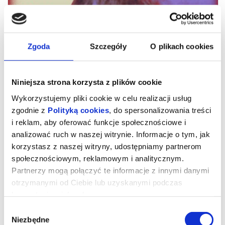
Zgoda
Szczegóły
O plikach cookies
Niniejsza strona korzysta z plików cookie
Wykorzystujemy pliki cookie w celu realizacji usług
zgodnie z
Polityką cookies
, do spersonalizowania treści
i reklam, aby oferować funkcje społecznościowe i
analizować ruch w naszej witrynie. Informacje o tym, jak
Znaki Pana Śliwki
korzystasz z naszej witryny, udostępniamy partnerom
społecznościowym, reklamowym i analitycznym.
Partnerzy mogą połączyć te informacje z innymi danymi
"Znaki Pana Śliwki"
otrzymanymi od Ciebie lub uzyskanymi podczas
Reż. Urszula Morga, Bartosz Mikołajczyk
Polska, 2025, 72 minuty
korzystania z ich usług.
Wbrew oczekiwaniom rodziny Karol Śliwka opuszcza wieś i
Wybór
zaczyna studia artystyczne w Warszawie. Postanawia zająć się
projektowaniem znaków graficznych. Swoimi pracami wypełnia
Niezbędne
zgody
komunistyczną Polskę i definiuje wizualny krajobraz kraju. Jego