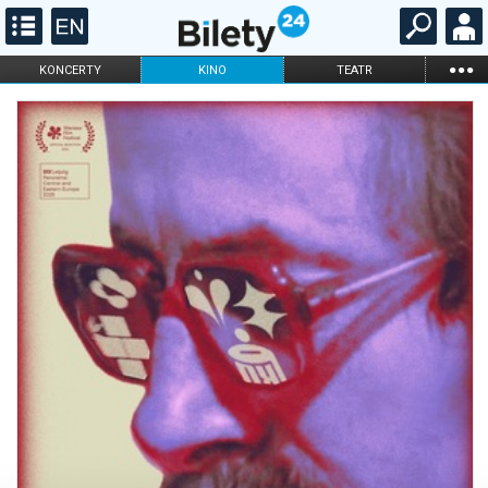
...
KONCERTY
KINO
TEATR
KABARET I
FILHARMONIA
OPERA I BALET
STAND-UP
DLA DZIECI
ONLINE
KARNETY