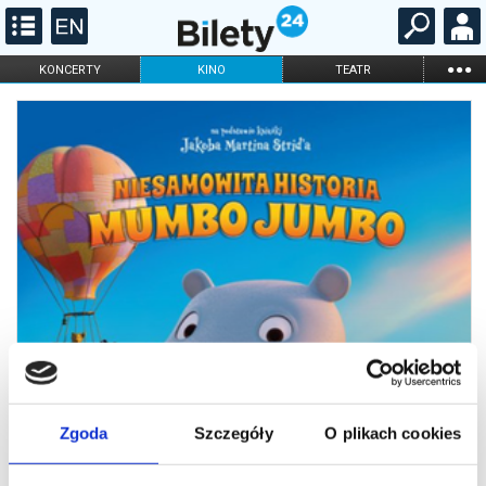
...
KONCERTY
KINO
TEATR
KABARET I
FILHARMONIA
OPERA I BALET
STAND-UP
DLA DZIECI
ONLINE
KARNETY
Zgoda
Szczegóły
O plikach cookies