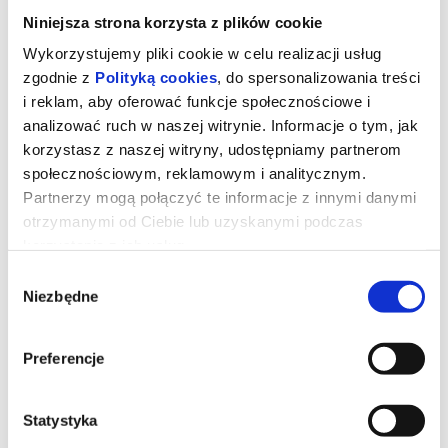
Niniejsza strona korzysta z plików cookie
Wykorzystujemy pliki cookie w celu realizacji usług
zgodnie z
Polityką cookies
, do spersonalizowania treści
i reklam, aby oferować funkcje społecznościowe i
analizować ruch w naszej witrynie. Informacje o tym, jak
korzystasz z naszej witryny, udostępniamy partnerom
społecznościowym, reklamowym i analitycznym.
Partnerzy mogą połączyć te informacje z innymi danymi
otrzymanymi od Ciebie lub uzyskanymi podczas
korzystania z ich usług.
Wybór
Niesamowita historia Mumbo
Niezbędne
zgody
Jumbo
Preferencje
Mumbo Jumbo w magiczny sposób wyrasta do gigantycznych
rozmiarów. Teraz, wraz z trójką przyjaciół, musi wyruszyć w
niebezpieczną podróż, by odnaleźć straszną czarownicę, która
Statystyka
przywróci go do normalnego rozmiaru.