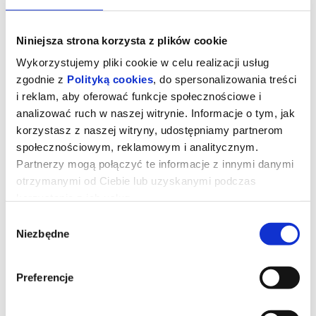
Niniejsza strona korzysta z plików cookie
Wykorzystujemy pliki cookie w celu realizacji usług
zgodnie z
Polityką cookies
, do spersonalizowania treści
i reklam, aby oferować funkcje społecznościowe i
analizować ruch w naszej witrynie. Informacje o tym, jak
korzystasz z naszej witryny, udostępniamy partnerom
społecznościowym, reklamowym i analitycznym.
Partnerzy mogą połączyć te informacje z innymi danymi
otrzymanymi od Ciebie lub uzyskanymi podczas
korzystania z ich usług.
Kurozając i świątynia Świstaka
Wybór
Niezbędne
zgody
Gdy wyjątkowy pół kurczak, pół zając odkrywa, że nie jest sam i
Preferencje
ma siostrę, a cały gatunek kurozająców potrzebuje ratunku,
wyrusza w ryzykowną podróż do legendarnej Świątyni Świstaka.
Tylko ukryta tam moc może odmienić ich los. Przed nim
niebezpieczna droga, przeciwnicy gotowi na wszystko i decyzja,