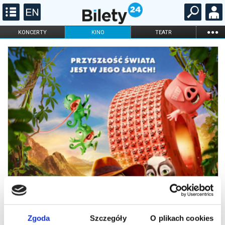
...
KONCERTY
KINO
TEATR
KABARET I
FILHARMONIA
OPERA I BALET
STAND-UP
DLA DZIECI
ONLINE
KARNETY
Zgoda
Szczegóły
O plikach cookies