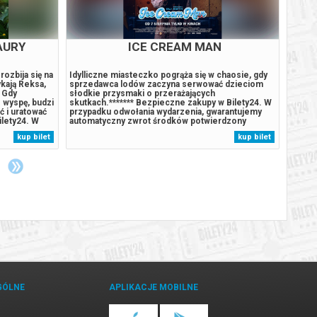
AURY
ICE CREAM MAN
ozbija się na
Idylliczne miasteczko pogrąża się w chaosie, gdy
Podcza
kają Reksa,
sprzedawca lodów zaczyna serwować dzieciom
wyspie
 Gdy
słodkie przysmaki o przerażających
szczen
 wyspę, budzi
skutkach.******* Bezpieczne zakupy w Bilety24. W
Humdin
 i uratować
przypadku odwołania wydarzenia, gwarantujemy
wulkan
ilety24. W
automatyczny zwrot środków potwierdzony
wyspę.
arantujemy
komunikatem wysyłanym na adres e-mail, podany
przypa
kup bilet
kup bilet
rdzony
podczas zakupu.
autom
komuni
GÓLNE
APLIKACJE MOBILNE