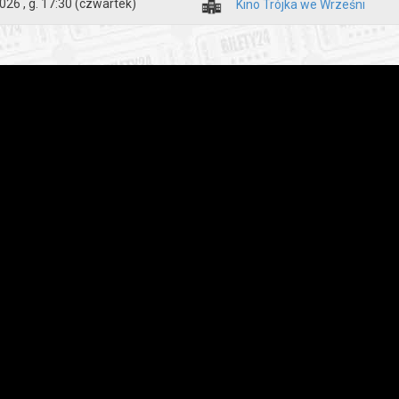
026 , g. 17:30
(czwartek)
Kino Trójka we Wrześni