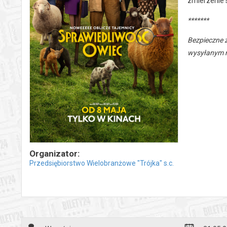
zmierzenie s
*******
Bezpieczne 
wysyłanym n
Organizator:
Przedsiębiorstwo Wielobranżowe "Trójka" s.c.