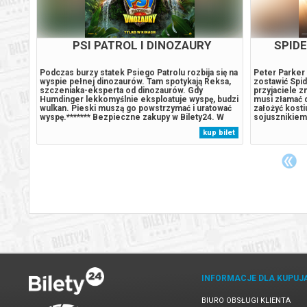
PSI PATROL I DINOZAURY
SPID
0. już
Podczas burzy statek Psiego Patrolu rozbija się na
Peter Parker 
z
wyspie pełnej dinozaurów. Tam spotykają Reksa,
zostawić Spi
tro i
szczeniaka-eksperta od dinozaurów. Gdy
przyjaciele z
o raz
Humdinger lekkomyślnie eksploatuje wyspę, budzi
musi złamać d
tego
wulkan. Pieski muszą go powstrzymać i uratować
założyć kosti
Król
wyspę.******* Bezpieczne zakupy w Bilety24. W
sojusznikiem
przypadku odwołania wydarzenia, gwarantujemy
Bilety24. W p
 bilet
kup bilet
automatyczny zwrot środków potwierdzony
gwarantujemy
komunikatem wysyłanym na adres...
potwierdzony
INFORMACJE DLA KUPUJ
BIURO OBSŁUGI KLIENTA