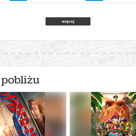
więcej
pobliżu