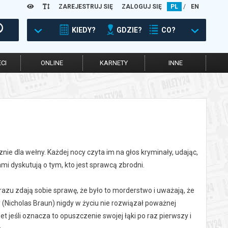
ZAREJESTRUJ SIĘ
ZALOGUJ SIĘ
PL
/
EN
KIEDY?
GDZIE?
CO?
CI
ONLINE
KARNETY
INNE
ie dla wełny. Każdej nocy czyta im na głos kryminały, udając,
ami dyskutują o tym, kto jest sprawcą zbrodni.
azu zdają sobie sprawę, że było to morderstwo i uważają, że
ry (Nicholas Braun) nigdy w życiu nie rozwiązał poważnej
 jeśli oznacza to opuszczenie swojej łąki po raz pierwszy i