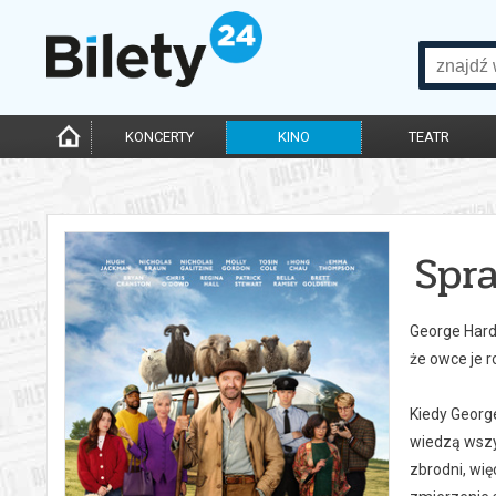
KONCERTY
KINO
TEATR
Spr
George Hardy
że owce je r
Kiedy Georg
wiedzą wszys
zbrodni, wię