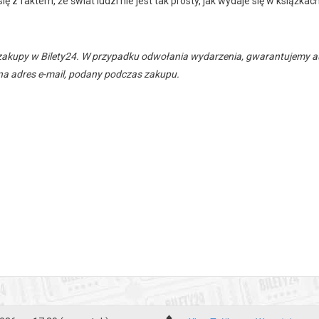
ię z faktem, że świat ludzi nie jest tak prosty, jak wydaje się w książkach
zakupy w Bilety24. W przypadku odwołania wydarzenia, gwarantujemy
a adres e-mail, podany podczas zakupu.