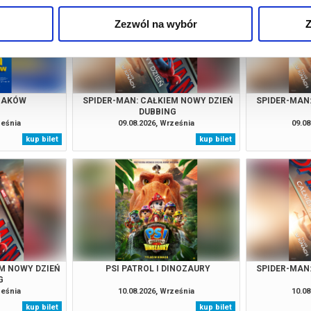
Zezwól na wybór
Z
RZAKÓW
SPIDER-MAN: CAŁKIEM NOWY DZIEŃ
SPIDER-MAN
DUBBING
ześnia
09.08.2026, Września
09.08
kup bilet
kup bilet
M NOWY DZIEŃ
PSI PATROL I DINOZAURY
SPIDER-MAN
G
ześnia
10.08.2026, Września
10.08
kup bilet
kup bilet