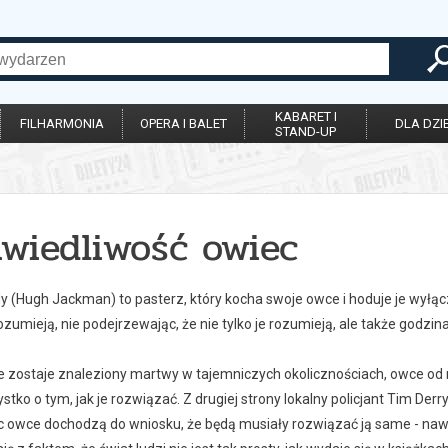
KABARET I
FILHARMONIA
OPERA I BALET
DLA DZIE
STAND-UP
awiedliwość owiec
 (Hugh Jackman) to pasterz, który kocha swoje owce i hoduje je wyłączn
ozumieją, nie podejrzewając, że nie tylko je rozumieją, ale także godzin
e zostaje znaleziony martwy w tajemniczych okolicznościach, owce od r
tko o tym, jak je rozwiązać. Z drugiej strony lokalny policjant Tim Der
c owce dochodzą do wniosku, że będą musiały rozwiązać ją same - nawet