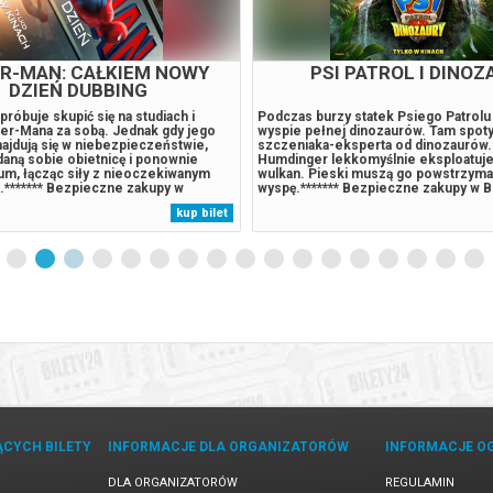
ER-MAN: CAŁKIEM NOWY
PSI PATROL I DINOZ
DZIEŃ DUBBING
próbuje skupić się na studiach i
Podczas burzy statek Psiego Patrolu r
der-Mana za sobą. Jednak gdy jego
wyspie pełnej dinozaurów. Tam spoty
najdują się w niebezpieczeństwie,
szczeniaka-eksperta od dinozaurów.
aną sobie obietnicę i ponownie
Humdinger lekkomyślnie eksploatuje
um, łącząc siły z nieoczekiwanym
wulkan. Pieski muszą go powstrzymać
.******* Bezpieczne zakupy w
wyspę.******* Bezpieczne zakupy w B
rzypadku odwołania wydarzenia,
przypadku odwołania wydarzenia, gw
kup bilet
 automatyczny zwrot środków
automatyczny zwrot środków potwie
 komunikatem wysyłanym na adres...
komunikatem wysyłanym na adres...
ĄCYCH BILETY
INFORMACJE DLA ORGANIZATORÓW
INFORMACJE O
DLA ORGANIZATORÓW
REGULAMIN