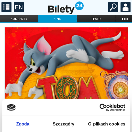
...
KONCERTY
KINO
TEATR
KABARET I
FILHARMONIA
OPERA I BALET
STAND-UP
DLA DZIECI
ONLINE
KARNETY
Zgoda
Szczegóły
O plikach cookies