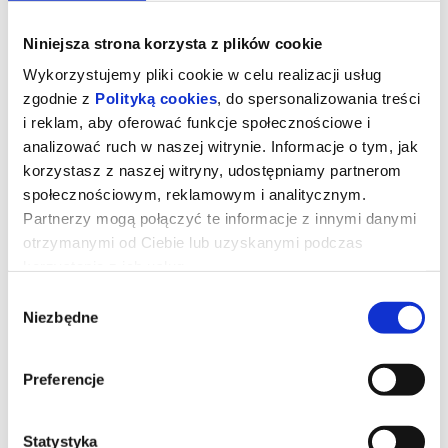
Niniejsza strona korzysta z plików cookie
Wykorzystujemy pliki cookie w celu realizacji usług
zgodnie z
Polityką cookies
, do spersonalizowania treści
i reklam, aby oferować funkcje społecznościowe i
analizować ruch w naszej witrynie. Informacje o tym, jak
korzystasz z naszej witryny, udostępniamy partnerom
społecznościowym, reklamowym i analitycznym.
Partnerzy mogą połączyć te informacje z innymi danymi
otrzymanymi od Ciebie lub uzyskanymi podczas
korzystania z ich usług.
Tom i Jerry: Przygoda w muzeum
Wybór
Niezbędne
zgody
Podczas pościgu w nowojorskim Metropolitan Museum Tom i
Preferencje
Jerry przypadkowo uruchamiają mityczny Astralny Kompas, który
przenosi ich do olśniewającego Złotego Miasta rodem ze
starożytnych legend. Tom zostaje uznany za bóstwo i staje się
ulubieńcem władcy oraz jego poddanych. Tymczasem
Jerry wpada w sidła niebezpiecznego szczurzego bossa. Gdy losy
Statystyka